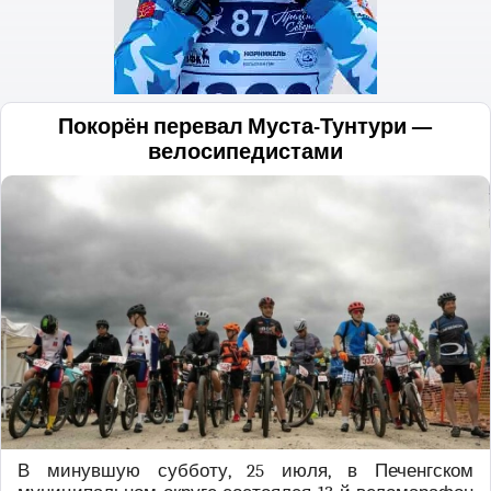
Покорён перевал Муста-Тунтури —
велосипедистами
В минувшую субботу, 25 июля, в Печенгском