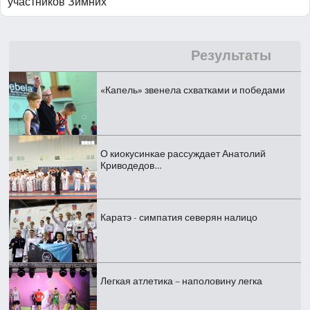
участников Зимних
Результаты
«Капель» звенела схватками и победами
О киокусинкае рассуждает Анатолий
Криводедов…
Каратэ - симпатия северян налицо
Легкая атлетика – наполовину легка