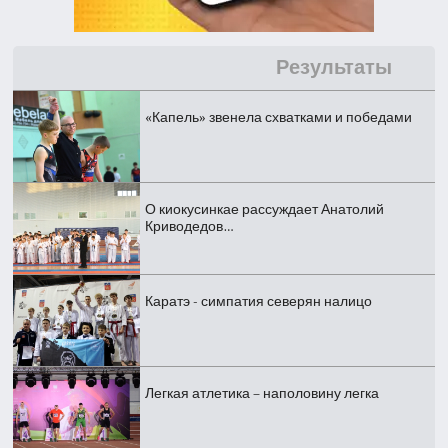
Результаты
«Капель» звенела схватками и победами
О киокусинкае рассуждает Анатолий
Криводедов…
Каратэ - симпатия северян налицо
Легкая атлетика – наполовину легка