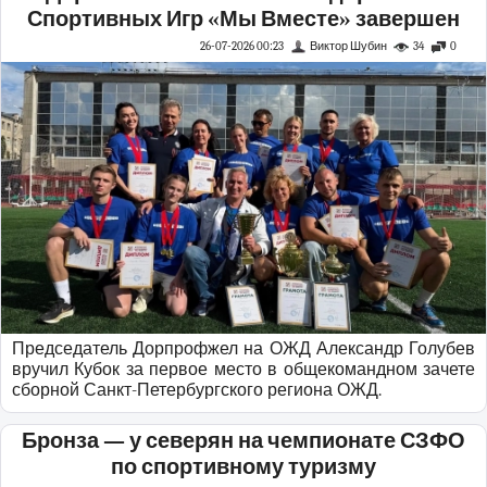
Спортивных Игр «Мы Вместе» завершен
26-07-2026 00:23
Виктор Шубин
34
0
Председатель Дорпрофжел на ОЖД Александр Голубев
вручил Кубок за первое место в общекомандном зачете
сборной Санкт-Петербургского региона ОЖД.
Бронза — у северян на чемпионате СЗФО
по спортивному туризму