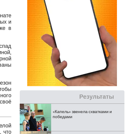
онате
ых и
же в
спад
иной,
рной
ованы
сезон
тобы
вного
Результаты
своё
«Капель» звенела схватками и
победами
белой
 что