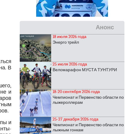
Анонс
18 июля 2026 года
Энерго трейл
ться
25 июля 2026 года
а. В
Веломарафон МУСТА ТУНТУРИ
шего,
не и
18-20 сентября 2026 года
Чемпионат и Первенство области по
харов
лыжероллерам
тным
ров.
25-27 декабря 2026 года
опы и
Чемпионат и Первенство области по
анты-
лыжным гонкам