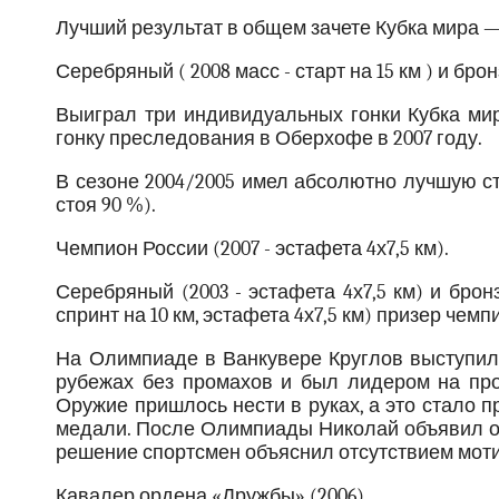
Лучший результат в общем зачете Кубка мира — 
Серебряный ( 2008 масс - старт на 15 км ) и бро
Выиграл три индивидуальных гонки Кубка мир
гонку преследования в Оберхофе в 2007 году.
В сезоне 2004/2005 имел абсолютно лучшую ст
стоя 90 %).
Чемпион России (2007 - эстафета 4х7,5 км).
Серебряный (2003 - эстафета 4х7,5 км) и бронз
спринт на 10 км, эстафета 4х7,5 км) призер чем
На Олимпиаде в Ванкувере Круглов выступил 
рубежах без промахов и был лидером на про
Оружие пришлось нести в руках, а это стало п
медали. После Олимпиады Николай объявил о 
решение спортсмен объяснил отсутствием мот
Кавалер ордена «Дружбы» (2006)