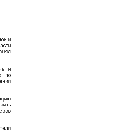
ок и
асти
занял
ны и
а по
ения
зацию
чить
нёров
теля