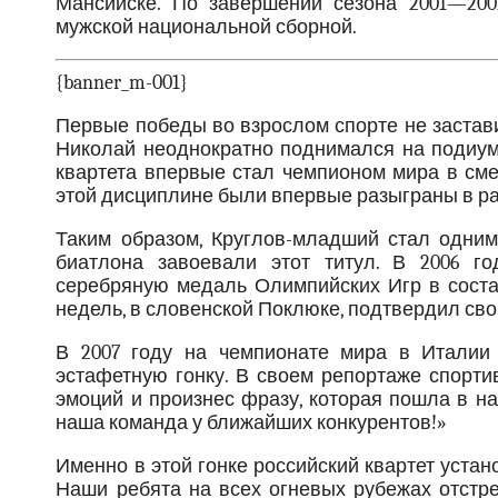
Мансийске. По завершении сезона 2001—200
мужской национальной сборной.
{banner_m-001}
Первые победы во взрослом спорте не застави
Николай неоднократно поднимался на подиум э
квартета впервые стал чемпионом мира в сме
этой дисциплине были впервые разыграны в р
Таким образом, Круглов-младший стал одним
биатлона завоевали этот титул. В 2006 г
серебряную медаль Олимпийских Игр в состав
недель, в словенской Поклюке, подтвердил сво
В 2007 году на чемпионате мира в Италии
эстафетную гонку. В своем репортаже спорт
эмоций и произнес фразу, которая пошла в н
наша команда у ближайших конкурентов!»
Именно в этой гонке российский квартет устан
Наши ребята на всех огневых рубежах отстр