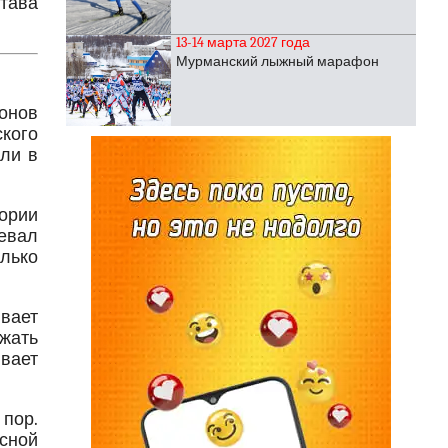
тава
13-14 марта 2027 года
Мурманский лыжный марафон
зонов
ского
али в
ории
евал
лько
вает
жать
ывает
 пор.
сной