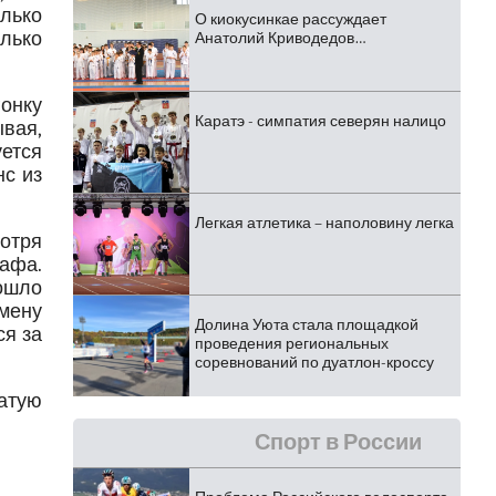
лько
О киокусинкае рассуждает
лько
Анатолий Криводедов…
онку
Каратэ - симпатия северян налицо
ывая,
уется
нс из
Легкая атлетика – наполовину легка
мотря
афа.
зошло
мену
Долина Уюта стала площадкой
ся за
проведения региональных
соревнований по дуатлон-кроссу
атую
Спорт в России