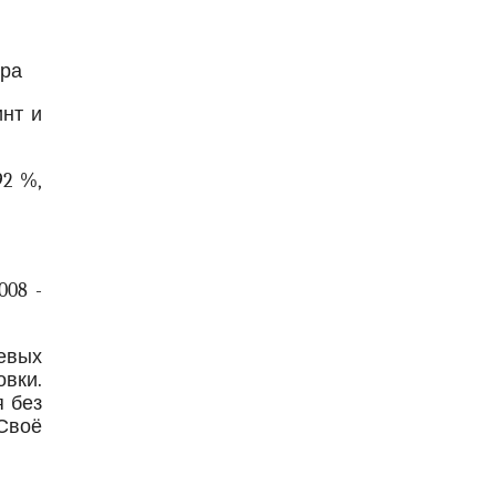
ира
инт и
92 %,
008 -
евых
вки.
я без
 Своё