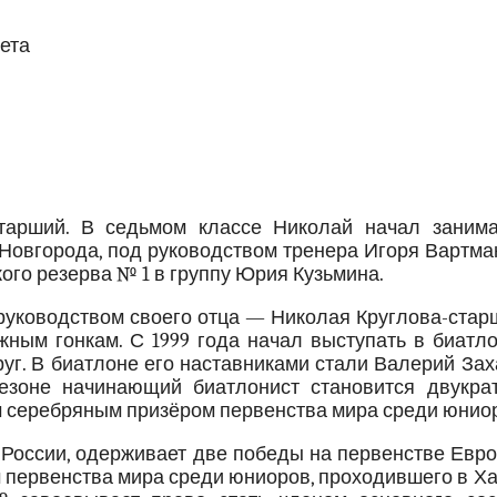
ета
тарший. В седьмом классе Николай начал занима
овгорода, под руководством тренера Игоря Вартман
ого резерва № 1 в группу Юрия Кузьмина.
руководством своего отца — Николая Круглова-стар
ным гонкам. С 1999 года начал выступать в биатло
уг. В биатлоне его наставниками стали Валерий За
езоне начинающий биатлонист становится двукра
 серебряным призёром первенства мира среди юнио
 России, одерживает две победы на первенстве Евр
 первенства мира среди юниоров, проходившего в Х