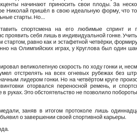
акценты начинают приносить свои плоды. За неско
ре Николай пришёл в свою идеальную форму, что то
ьные старты. Но…
тавить спортсмена на его любимые спринт и г
нс проявить себя лишь в индивидуальной гонке. Учит
 стартом, равно как и эстафетной четвёрки, формир
нно на Олимпийских играх, у Круглова был один ша
ровал великолепную скорость по ходу гонки и, нес
сумел отстрелять на всех огневых рубежах без штр
начным лидером гонки. Но на четвёртом круге прои
 винтовки оторвался переносной ремень, и спортс
 в руках. Это обстоятельство не позволило побороть
 медали, заняв в итогом протоколе лишь одиннадц
объявил о завершении своей спортивной карьеры.
ода.