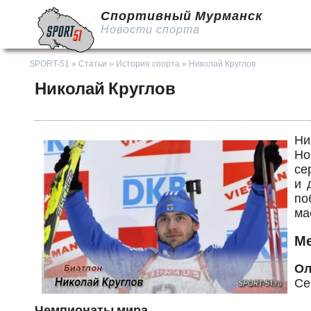
Спортивный Мурманск
Новости спорта
SPORT-51
»
Статьи
»
История спорта
» Николай Круглов
Николай Круглов
Ни
Но
се
и 
по
ма
Ме
Ол
Се
Чемпионаты мира