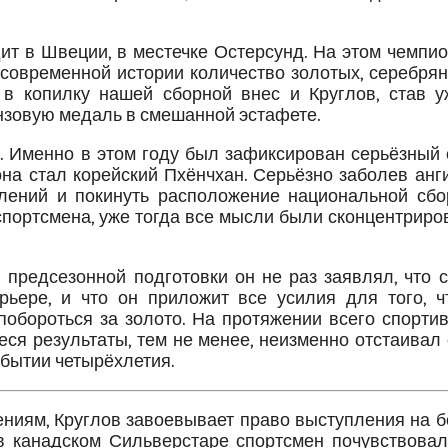
ит в Швеции, в местечке Остерсунд. На этом чемпи
современной истории количество золотых, серебрян
 в копилку нашей сборной внес и Круглов, став у
нзовую медаль в смешанной эстафете.
. Именно в этом году был зафиксирован серьёзный 
она стал корейский Пхёнчхан. Серьёзно заболев анг
плений и покинуть расположение национальной сбо
спортсмена, уже тогда все мысли были сконцентрир
 предсезонной подготовки он не раз заявлял, что 
рьере, и что он приложит все усилия для того, ч
побороться за золото. На протяжении всего спорти
я результаты, тем не менее, неизменно отстаивал 
обытии четырёхлетия.
ениям, Круглов завоевывает право выступления на 
 канадском Сильверстаре спортсмен почувствовал,