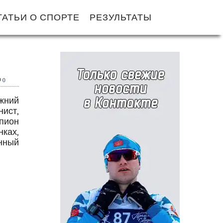
ТАТЬИ О СПОРТЕ
РЕЗУЛЬТАТЫ
0
жний
ист,
мпион
ках,
енный