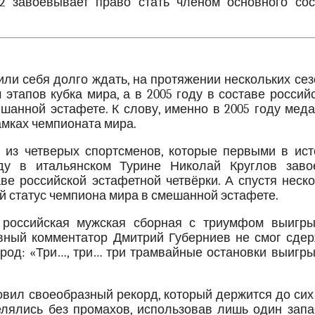
2 завоевывает право стать членом основного сос
ли себя долго ждать, на протяжении нескольких се
тапов кубка мира, а в 2005 году в составе россий
шанной эстафете. К слову, именно в 2005 году мед
амках чемпионата мира.
 из четверых спортсменов, которые первыми в ист
оду в итальянском Турине Николай Круглов заво
е российской эстафетной четвёрки. А спустя неско
й статус чемпиона мира в смешанной эстафете.
 российская мужская сборная с триумфом выигры
ивный комментатор Дмитрий Губерниев не смог сдер
арод: «Три…, три… три трамвайные остановки выигр
овил своеобразный рекорд, который держится до сих
елялись без промахов, использовав лишь один запа