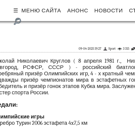
МЕНЮ САЙТА
АНОНС
НОВОСТИ
С
09-04-2025 19:27
Sport
3 315
колай Николаевич Круглов ( 8 апреля 1981 г., Ни
вгород, РСФСР, СССР ) - российский биатлон
ребряный призёр Олимпийских игр, 4 - х кратный че
дважды призёр чемпионатов мира в эстафетных гон
бедитель и призёр гонок этапов Кубка мира. Заслуж
стер спорта России.
дали:
импийские игры
ребро Турин 2006 эстафета 4x7,5 км