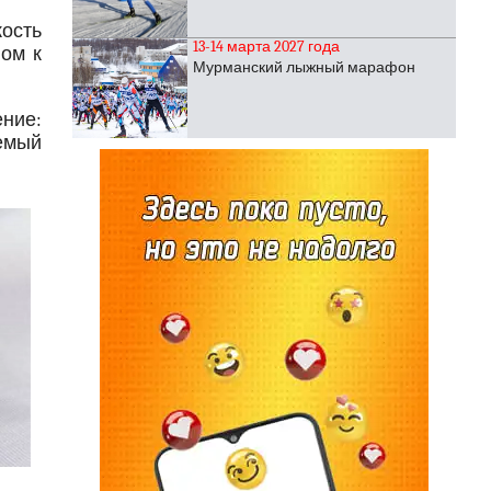
ость
13-14 марта 2027 года
ом к
Мурманский лыжный марафон
ние:
аемый