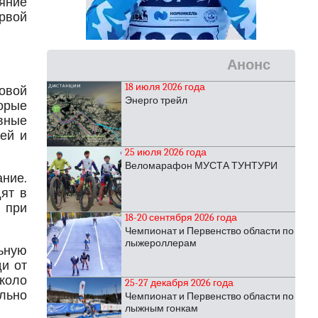
яние
рвой
Анонс
18 июля 2026 года
овой
Энерго трейл
орые
вные
ей и
25 июля 2026 года
Веломарафон МУСТА ТУНТУРИ
ание.
дят в
 при
18-20 сентября 2026 года
Чемпионат и Первенство области по
лыжероллерам
льную
ди от
около
25-27 декабря 2026 года
ально
Чемпионат и Первенство области по
лыжным гонкам