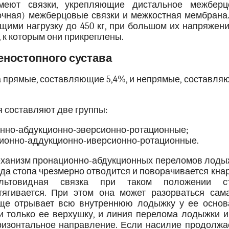
меют связки, укрепляющие дистальное межберц
очная) межберцовые связки и межкостная мембрана.
щими нагрузку до 450 кг, при большом их напряжен
 к которым они прикреплены.
еностопного сустава
а прямые, составляющие 5,4%, и непрямые, составл
 составляют две группы:
онно-абдукционно-эверсионно-ротационные;
ционно-аддукционно-иверсионно-ротационные.
ханизм пронационно-абдукционных переломов лодыж
гда стопа чрезмерно отводится и поворачивается кна
льтовидная связка при таком положении с
тягивается. При этом она может разорваться сама
ще отрывает всю внутреннюю лодыжку у ее основ
и только ее верхушку, и линия перелома лодыжки и
ризонтальное направление. Если насилие продолжае