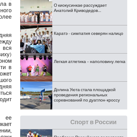
ела в
О киокусинкае рассуждает
ного
Анатолий Криводедов…
более
Каратэ - симпатия северян налицо
дняя
ежду
 вся
иху)
рном
Легкая атлетика – наполовину легка
ти в
ожет
шого
дняя
Долина Уюта стала площадкой
ться
проведения региональных
одит
соревнований по дуатлон-кроссу
. ее
Спорт в России
кает
нии,