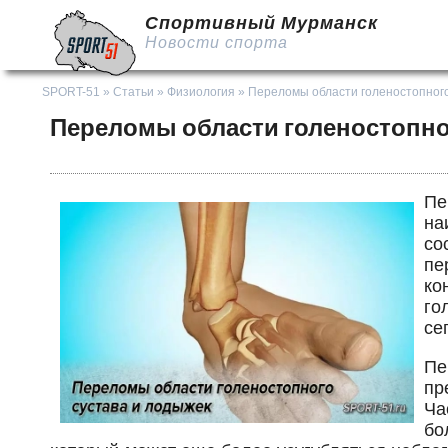
Спортивный Мурманск
Новости спорта
SPORT-51
»
Статьи
»
Физиология
» Переломы области голеностопного
Переломы области голеностопно
Пе
на
со
пе
ко
го
се
Пе
пр
Ча
бо