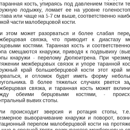
 таранная кость, упираясь под давлением тяжести т
ружную лодыжку, ломает ее на уровне голеностоп
става или чаще на 5-7 см выше, соответственно наи
нкой части малоберцовой кости.
и этом может разорваться и более слабая пере
жберцовая связка, что приводит к диастазу м
рцовыми костями. Таранная кость и соответственно
опа смещаются кнаружи, приводя к подвывиху (выв
опы кнаружи - перелому Дюпюитрена. При чрезме
тяжении межберцовых связок и упоре таранной кос
ружный край большеберцовой кости этот край м
орваться, и отломок будет иметь форму неболь
еугольника. В более тяжелых случаях рвется за
жберцовая связка, и таранная кость может вклини
жду обеими берцовыми костями, - происх
нтральный вывих стопы.
ли происходит эверсия и ротация стопы, т.е
езмерное выворачивание кнаружи и поворот, возни
тационный перелом малоберцовой кости на протяже