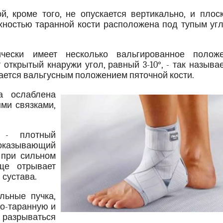
, кроме того, не опускается вертикально, и плоск
хностью таранной кости расположена под тупым угл
чески имеет несколько вальгированное положе
открытый кнаружи угол, равный 3-10°, - так назыв
вается вальгусным положением пяточной кости.
ва ослаблена
ыми связками,
а - плотный
оказывающий
 при сильном
ще отрывает
 сустава.
льные пучка,
о-таранную и
 разрываться