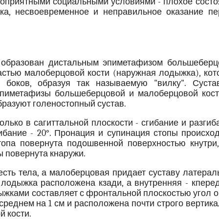
гоприятными социальными условиями - плохое состо
рка, несвоевременное и неправильное оказание пе
) образован дистальным эпиметафизом большеберц
астью малоберцовой кости (наружная лодыжка), кот
 боков, образуя так называемую "вилку". Суста
 эпиметафизы большеберцовой и малоберцовой кост
бразуют голеностопный сустав.
лько в сагиттальной плоскости - сгибание и разгиб
гибание - 20°. Пронация и супинация стопы происхо
стопа повернута подошвенной поверхностью кнутри,
ы повернута кнаружи.
есть тела, а малоберцовая придает суставу латера
я лодыжка расположена кзади, а внутренняя - кпере
дыжками составляет с фронтальной плоскостью угол 
среднем на 1 см и расположена почти строго вертик
й кости.