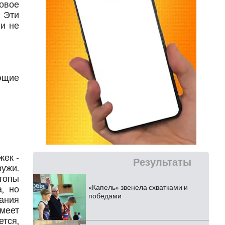
овое
 Эти
ии не
яющие
ек -
Результаты
ружи.
топы
«Капель» звенела схватками и
, но
победами
ания
меет
тся,