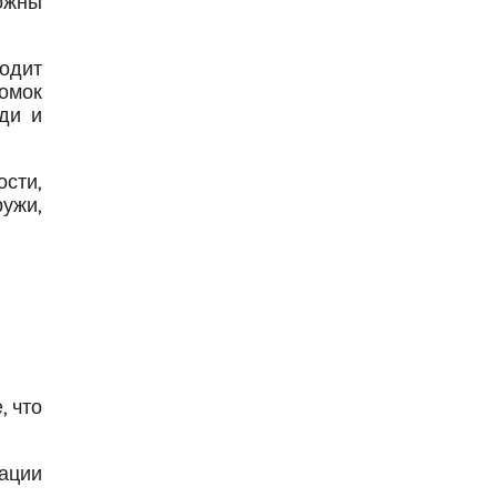
ожны
одит
ломок
ди и
ости,
ужи,
, что
ации