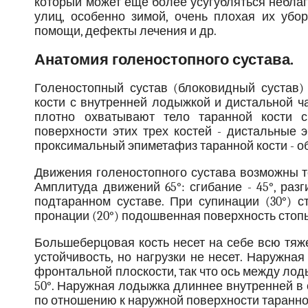
который может еще более усугубляться небла
улиц, особенно зимой, очень плохая их убо
помощи, дефекты лечения и др.
Анатомия голеностопного сустава.
Голеностопный сустав (блоковидный сустав
кости с внутренней лодыжкой и дистальной ч
плотно охватывают тело таранной кости с
поверхности этих трех костей - дистальные
проксимальный эпиметафиз таранной кости - о
Движения голеностопного сустава возможны то
Амплитуда движений 65°: сгибание - 45°, раз
подтаранном суставе. При супинации (30°) 
пронации (20°) подошвенная поверхность стоп
Большеберцовая кость несет на себе всю тяж
устойчивость, но нагрузки не несет. Наружна
фронтальной плоскости, так что ось между ло
50°. Наружная лодыжка длиннее внутренней в 
по отношению к наружной поверхности таранно