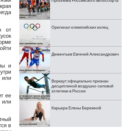
язки
Проблема Российского велоспорта
края
егда
Оригинал олимпийских колец
о от
кусок
форме
зойти
Дементьев Евгений Александрович
пы и
утри
 или
Воркаут официально признан
дисциплиной воздушно-силовой
атлетики в России
т ее
 или
Карьера Елены Бережной
стный
тся в