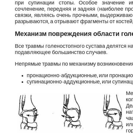
при супинации стопы. Особое значение и
сочленение, передняя и задняя (наиболее пр
связки, являясь очень прочными, выдерживаю
разрываются, а отрывают фрагменты от костей,
Механизм повреждения области гол
Все травмы голеностопного сустава делятся н
подавляющее большинство случаев.
Непрямые травмы по механизму возникновения
пронационно-абдукционные, или пронаци
супинационно-аддукционные, или супина
Ме
ко
Де
на
ча
ил
го