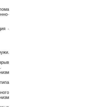
лома
нно-
ия -
ужи.
зрыв
.
низм
типа
ного
низм