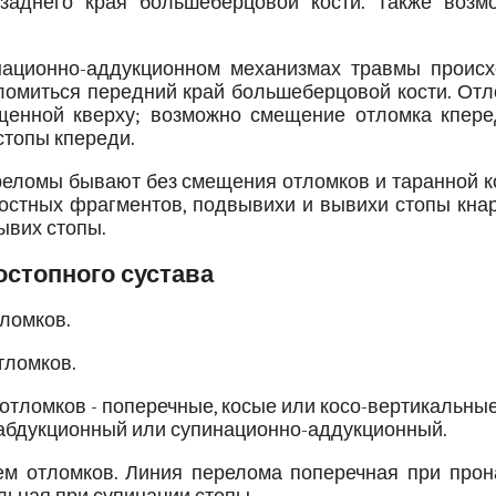
заднего края большеберцовой кости. Также возм
национно-аддукционном механизмах травмы происх
тломиться передний край большеберцовой кости. От
щенной кверху; возможно смещение отломка кпере
стопы кпереди.
реломы бывают без смещения отломков и таранной к
остных фрагментов, подвывихи и вывихи стопы кнар
вывих стопы.
стопного сустава
ломков.
тломков.
тломков - поперечные, косые или косо-вертикальные
-абдукционный или супинационно-аддукционный.
ем отломков. Линия перелома поперечная при прон