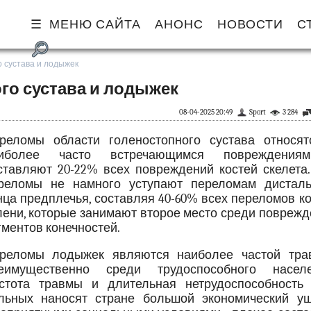
МЕНЮ САЙТА
АНОНС
НОВОСТИ
С
 сустава и лодыжек
го сустава и лодыжек
08-04-2025 20:49
Sport
3 284
реломы области голеностопного сустава относят
иболее часто встречающимся повреждени
ставляют 20-22% всех повреждений костей скелета.
реломы не намного уступают переломам дисталь
нца предплечья, составляя 40-60% всех переломов к
лени, которые занимают второе место среди повреж
гментов конечностей.
реломы лодыжек являются наиболее частой тра
еимущественно среди трудоспособного населе
стота травмы и длительная нетрудоспособность 
льных наносят стране большой экономический ущ