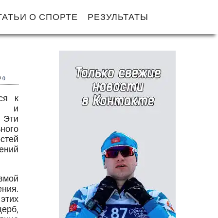
ТАТЬИ О СПОРТЕ
РЕЗУЛЬТАТЫ
0
ся к
ям и
 Эти
ного
остей
дений
вмой
ния.
этих
ерб,