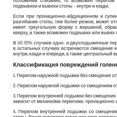
положении сгибания, то возможен перелом 
подвывихи и вывихи стопы – кнутри и кзади.
Если при пронационно-абдукционном и супи
разгибание стопы, тем более резкое, может о
имеет треугольную форму с вершиной, обра
кверху, а также возможен подвывих или вывих 
В 50-70% случаев одно- и двухлодыжечные пе
в остальных случаях встречаются смещение к
кнутри, кзади и кпереди, а также центральный 
Классификация повреждений голено
1. Перелом наружной лодыжки без смещения от
2. Перелом наружной лодыжки со смещением о
3. Перелом внутренней лодыжки без смещения о
зависит от механизма перелома: пронационно
4. Перелом внутренней лодыжки со смещени