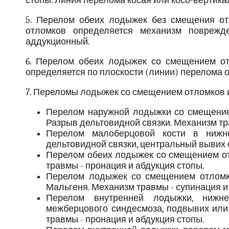
стопы. Линия перелома косая или косо-вертика
5. Перелом обеих лодыжек без смещения от
отломков определяется механизм поврежде
аддукционный.
6. Перелом обеих лодыжек со смещением от
определяется по плоскости (линии) перелома 
7. Переломы лодыжек со смещением отломков 
Перелом наружной лодыжки со смещение
Разрыв дельтовидной связки. Механизм тр
Перелом малоберцовой кости в нижне
дельтовидной связки, центральный вывих 
Перелом обеих лодыжек со смещением от
травмы - пронация и абдукция стопы.
Перелом лодыжек со смещением отломко
Мальгеня. Механизм травмы - супинация и
Перелом внутренней лодыжки, нижне
межберцового синдесмоза, подвывих или
травмы - пронация и абдукция стопы.