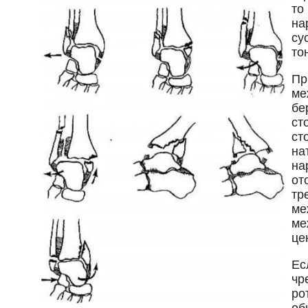
то
на
су
то
Пр
ме
бе
ст
ст
на
на
от
тр
ме
ме
це
Ес
чр
ро