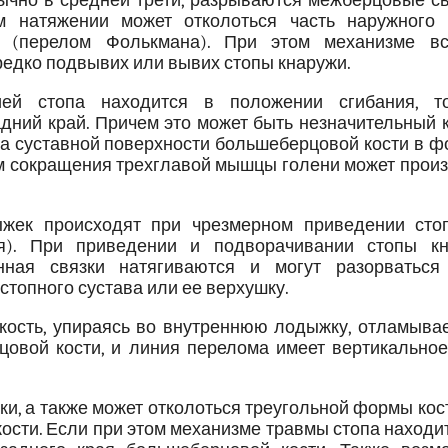
ычно в средней трети, разрываются межберцовые св
м натяжении может отколоться часть наружного 
 (перелом Фолькмана). При этом механизме вс
редко подвывих или вывих стопы кнаружи.
ей стопа находится в положении сгибания, т
дний край. Причем это может быть незначительный 
ина суставной поверхности большеберцовой кости в 
ем сокращения трехглавой мышцы голени может прои
жек происходят при чрезмерном приведении сто
я). При приведении и подворачивании стопы кн
нная связки натягиваются и могут разорваться
топного сустава или ее верхушку.
кость, упираясь во внутреннюю лодыжку, отламывае
цовой кости, и линия перелома имеет вертикальное
ки, а также может отколоться треугольной формы ко
ости. Если при этом механизме травмы стопа находи