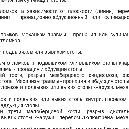
льная при супинации стопы.
ломков. В зависимости от плоскости (линии) пере
ния - пронационно-абдукционный или супинацио
ломков. Механизм травмы - пронация или супинац
отломков.
и подвывихом или вывихом стопы.
м отломков и подвывихом или вывихом стопы кнар
авмы - пронация и абдукция стопы.
й трети, разрыв межберцового синдесмоза, ра
стопы. Механизм травмы - пронация и абдукция стопы
ломков и подвывих или вывих стопы кнаружи. Меха
в и подвывих или вывих стопы кнутри. Перелом 
 аддукция стопы.
й трети малоберцовой кости, разрыв дисталь
 вывих стопы кнаружи - перелом Дюпюитрена. Меха