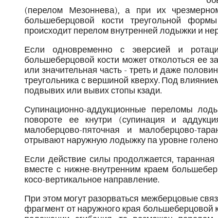
об
(перелом Мезоннева), а при их чрезмерно
большеберцовой кости треугольной формы
происходит перелом внутренней лодыжки и не
Если одновременно с эверсией и ротаци
большеберцовой кости может отколоться ее за
или значительная часть - треть и даже полов
треугольника с вершиной кверху. Под влияни
подвывих или вывих стопы кзади.
Супинационно-аддукционные переломы лоды
повороте ее кнутри (супинация и аддукци
малоберцово-пяточная и малоберцово-тара
отрывают наружную лодыжку па уровне голенос
Если действие силы продолжается, таранная 
вместе с нижне-внутренним краем большебер
косо-вертикальное направление.
При этом могут разорваться межберцовые связ
фрагмент от наружного края большеберцовой к