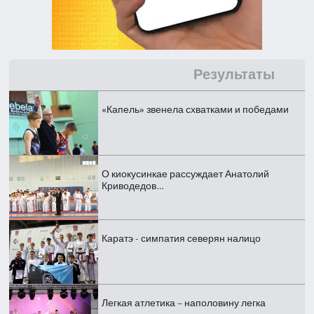
Результаты
«Капель» звенела схватками и победами
О киокусинкае рассуждает Анатолий
Криводедов…
Каратэ - симпатия северян налицо
Легкая атлетика – наполовину легка