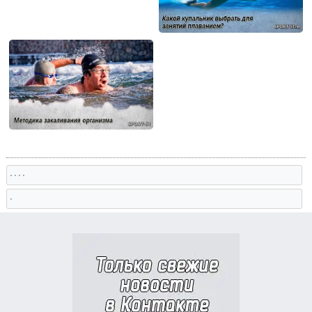
, , , ,
,