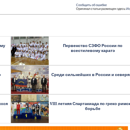
Сообщить об ошибке
Оригинал статьи размещен здесь:
Ис
ому
Первенство СЗФО России по
всестилевому каратэ
о
Среди сильнейших в России и северя
ихся
VIII летняя Спартакиада по греко-римс
борьбе