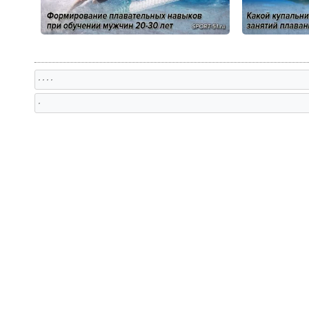
, , , ,
,