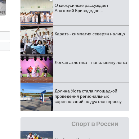
О киокусинкае рассуждает
Анатолий Криводедов…
Каратэ - симпатия северян налицо
Легкая атлетика – наполовину легка
Долина Уюта стала площадкой
проведения региональных
соревнований по дуатлон-кроссу
Спорт в России