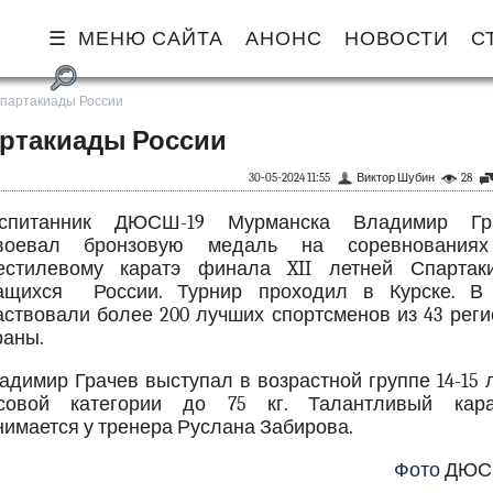
МЕНЮ САЙТА
АНОНС
НОВОСТИ
С
партакиады России
артакиады России
30-05-2024 11:55
Виктор Шубин
28
спитанник ДЮСШ-19 Мурманска Владимир Гр
воевал бронзовую медаль на соревнования
естилевому каратэ финала XII летней Спартак
ащихся России. Турнир проходил в Курске. В
аствовали более 200 лучших спортсменов из 43 рег
раны.
адимир Грачев выступал в возрастной группе 14-15 
совой категории до 75 кг. Талантливый кара
нимается у тренера Руслана Забирова.
Фото
ДЮС