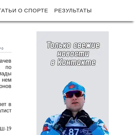
ТАТЬИ О СПОРТЕ
РЕЗУЛЬТАТЫ
0
ачев
х по
иады
 нем
ионов
лет в
тист
Ш-19