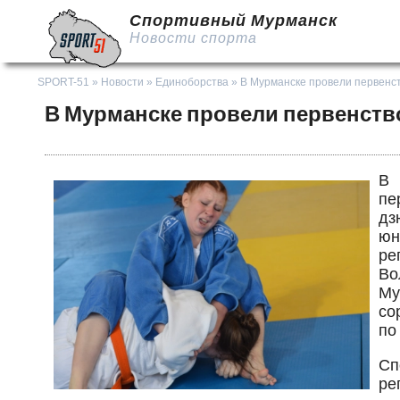
Спортивный Мурманск
Новости спорта
SPORT-51
»
Новости
»
Единоборства
» В Мурманске провели первенс
В Мурманске провели первенств
В 
пе
дз
юн
ре
Во
Му
со
по
Сп
ре