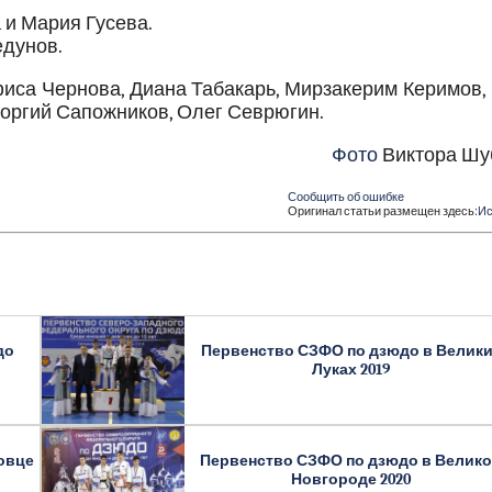
и Мария Гусева.
едунов.
са Чернова, Диана Табакарь, Мирзакерим Керимов, 
оргий Сапожников, Олег Севрюгин.
Фото
Виктора Шу
Сообщить об ошибке
Оригинал статьи размещен здесь:
Ис
до
Первенство СЗФО по дзюдо в Велик
Луках 2019
овце
Первенство СЗФО по дзюдо в Велик
Новгороде 2020