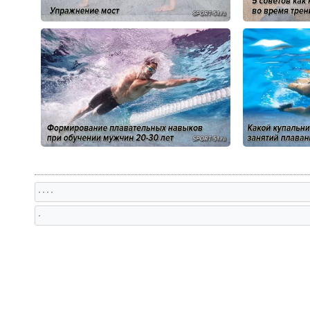
, , , ,
,