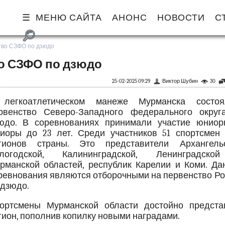
МЕНЮ САЙТА
АНОНС
НОВОСТИ
С
тво СЗФО по дзюдо
о СЗФО по дзюдо
25-02-2025 09:29
Виктор Шубин
30
легкоатлетическом манеже Мурманска состоя
рвенство Северо-Западного федерального округ
юдо. В соревнованиях принимали участие юниор
иоры до 23 лет. Среди участников 51 спортсмен 
гионов страны. Это представители Архангельс
логодской, Калининградской, Ленинградск
рманской областей, республик Карелии и Коми. Да
ревнования являются отборочными на первенство Ро
 дзюдо.
ортсмены Мурманской области достойно предста
гион, пополнив копилку новыми наградами.