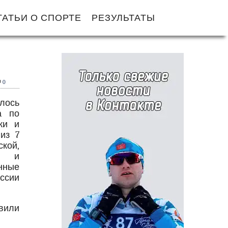
ТАТЬИ О СПОРТЕ
РЕЗУЛЬТАТЫ
0
лось
а по
ки и
из 7
кой,
ой и
нные
ссии
вили