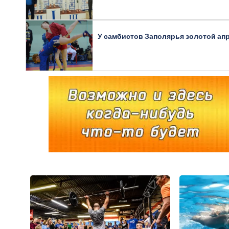
У самбистов Заполярья золотой ап