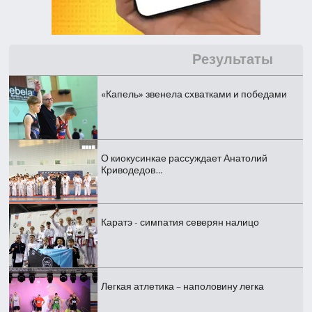
Результаты
«Капель» звенела схватками и победами
О киокусинкае рассуждает Анатолий
Криводедов…
Каратэ - симпатия северян налицо
Легкая атлетика – наполовину легка