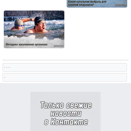
, , , ,
,