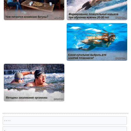
, , , ,
,