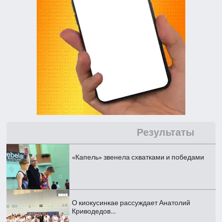
Результаты
«Капель» звенела схватками и победами
О киокусинкае рассуждает Анатолий
Криводедов…