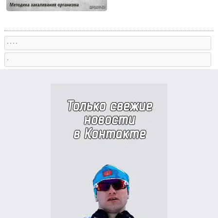
, , , ,
,