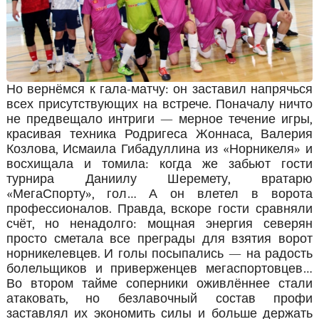
Но вернёмся к гала-матчу: он заставил напрячься
всех присутствующих на встрече. Поначалу ничто
не предвещало интриги — мерное течение игры,
красивая техника Родригеса Жоннаса, Валерия
Козлова, Исмаила Гибадуллина из «Норникеля» и
восхищала и томила: когда же забьют гости
турнира Даниилу Шеремету, вратарю
«МегаСпорту», гол… А он влетел в ворота
профессионалов. Правда, вскоре гости сравняли
счёт, но ненадолго: мощная энергия северян
просто сметала все преграды для взятия ворот
норникелевцев. И голы посыпались — на радость
болельщиков и приверженцев мегаспортовцев…
Во втором тайме соперники оживлённее стали
атаковать, но безлавочный состав профи
заставлял их экономить силы и больше держать