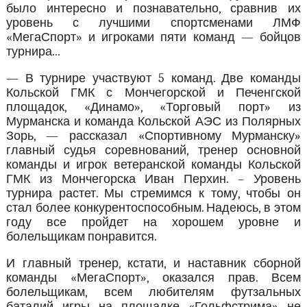
было интересно и познавательно, сравнив их
уровень с лучшими спортсменами ЛМФ
«МегаСпорт» и игроками пяти команд — бойцов
турнира...
— В турнире участвуют 5 команд. Две команды
Кольской ГМК с Мончегорской и Печенгской
площадок, «Динамо», «Торговый порт» из
Мурманска и команда Кольской АЭС из Полярных
Зорь, — рассказал «Спортивному Мурманску»
главный судья соревнований, тренер основной
команды и игрок ветеранской команды Кольской
ГМК из Мончегорска Иван Перхин. – Уровень
турнира растет. Мы стремимся к тому, чтобы он
стал более конкурентоспособным. Надеюсь, в этом
году все пройдет на хорошем уровне и
болельщикам понравится.
И главный тренер, кстати, и наставник сборной
команды «МегаСпорт», оказался прав. Всем
болельщикам, всем любителям футзальных
баталий игры на площадке «Гольфстрима» не