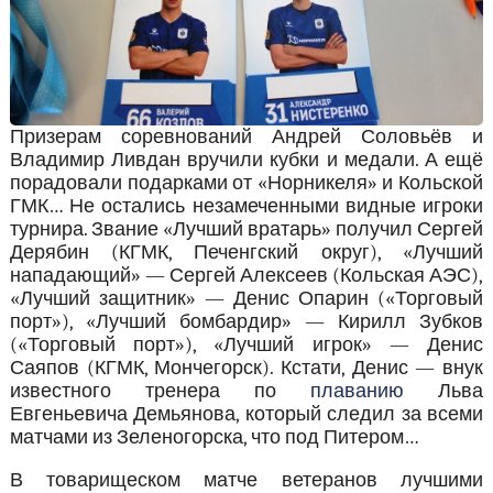
Призерам соревнований Андрей Соловьёв и
Владимир Ливдан вручили кубки и медали. А ещё
порадовали подарками от «Норникеля» и Кольской
ГМК… Не остались незамеченными видные игроки
турнира. Звание «Лучший вратарь» получил Сергей
Дерябин (КГМК, Печенгский округ), «Лучший
нападающий» — Сергей Алексеев (Кольская АЭС),
«Лучший защитник» — Денис Опарин («Торговый
порт»), «Лучший бомбардир» — Кирилл Зубков
(«Торговый порт»), «Лучший игрок» — Денис
Саяпов (КГМК, Мончегорск). Кстати, Денис — внук
известного тренера по
плаванию
Льва
Евгеньевича Демьянова, который следил за всеми
матчами из Зеленогорска, что под Питером…
В товарищеском матче ветеранов лучшими