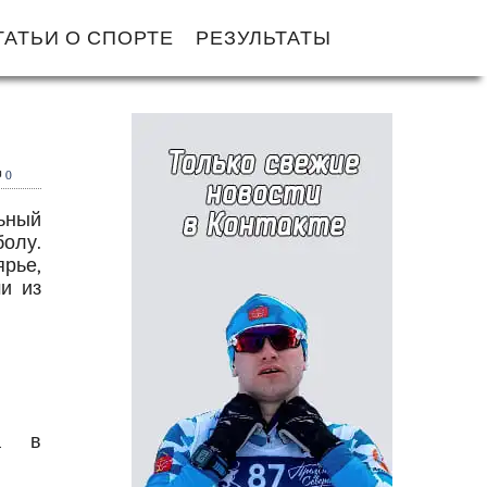
ТАТЬИ О СПОРТЕ
РЕЗУЛЬТАТЫ
0
ьный
олу.
рье,
и из
ла в