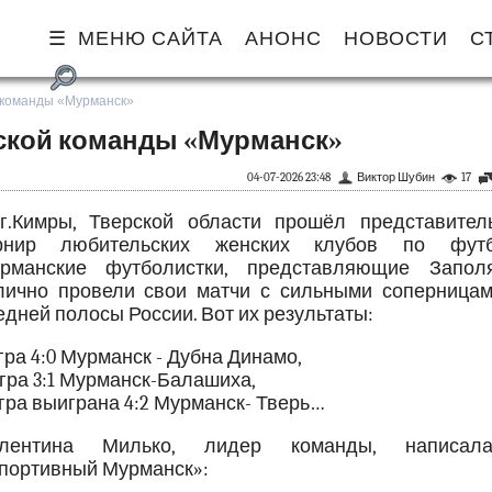
МЕНЮ САЙТА
АНОНС
НОВОСТИ
С
 команды «Мурманск»
нской команды «Мурманск»
04-07-2026 23:48
Виктор Шубин
17
г.Кимры, Тверской области прошёл представител
рнир любительских женских клубов по футб
рманские футболистки, представляющие Заполя
лично провели свои матчи с сильными соперницам
едней полосы России. Вот их результаты:
игра 4:0 Мурманск - Дубна Динамо,
игра 3:1 Мурманск-Балашиха,
игра выиграна 4:2 Мурманск- Тверь…
лентина Милько, лидер команды, написа
портивный Мурманск»: