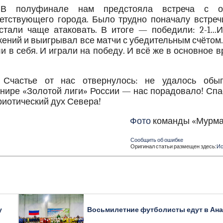
В полуфинале нам предстояла встреча с о
етствующего города. Было трудно поначалу встречи
али чаще атаковать. В итоге — победили: 2-1...И
ений и выигрывал все матчи с убедительным счётом
и в себя. И играли на победу. И всё же в основное 
 Счастье от нас отвернулось: не удалось обыг
урнире «Золотой лиги» России — нас порадовало! Сп
риотический дух Севера!
Фото
команды «Мурма
Сообщить об ошибке
Оригинал статьи размещен здесь:
Ис
у
Восьмилетние футболисты едут в Ан