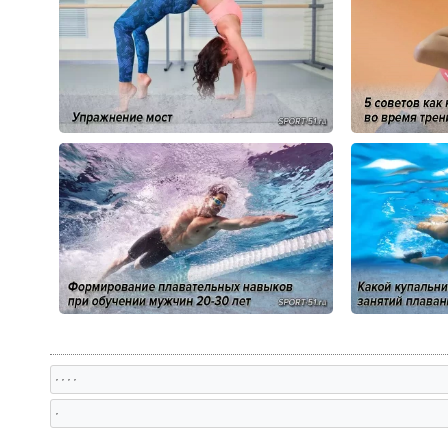
, , , ,
,