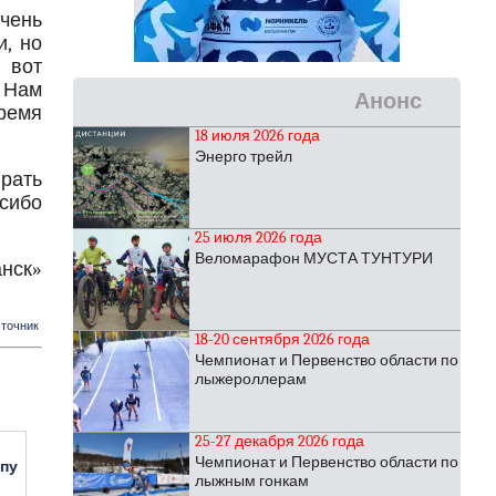
чень
, но
 вот
. Нам
Анонс
время
18 июля 2026 года
Энерго трейл
рать
асибо
25 июля 2026 года
Веломарафон МУСТА ТУНТУРИ
нск»
точник
18-20 сентября 2026 года
Чемпионат и Первенство области по
лыжероллерам
25-27 декабря 2026 года
Чемпионат и Первенство области по
апу
лыжным гонкам