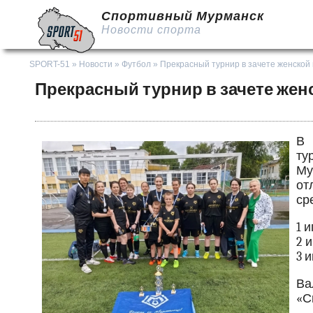
Спортивный Мурманск
Новости спорта
SPORT-51
»
Новости
»
Футбол
» Прекрасный турнир в зачете женской
Прекрасный турнир в зачете же
В 
ту
Му
от
ср
1 
2 
3 
Ва
«С