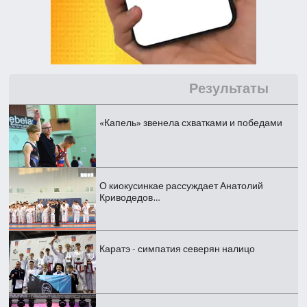
Результаты
«Капель» звенела схватками и победами
О киокусинкае рассуждает Анатолий
Криводедов…
Каратэ - симпатия северян налицо