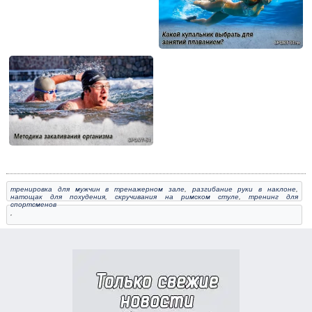
тренировка для мужчин в тренажерном зале
,
разгибание руки в наклоне
,
натощак для похудения
,
скручивания на римском стуле
,
тренинг для
спортсменов
,