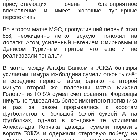
присутствующих очень благоприятное
впечатление и имеет хорошие турнирные
перспективы.
Во втором матче МЭС, пропустивший первый этап
8x8, неожиданно легко "всухую" положил на
лопатки Атом, усиленный Евгением Смирновым и
Денисом Туркиным, притом что ещё и не
реализовали пенальти.
В матче между Альфа Банком и FORZA банкиры
усилиями Тимура Ижболдина сумели открыть счёт
в середине первого тайма, однако на второй
минуте второй же половины матча Михаил
Головин из FORZA сумел счёт сравнять. Форзовцы
ничуть не тушевались более именитого противника
и раз за разом прорывались к воротам
футболистов с большой белой буквой А на
футболках, однако в концовке те усилиями
Александра Корчака дважды сумели поразить
ворота FORZA и одержали стартовую победу на