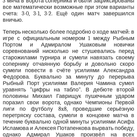
3 мяча в ворота соперника и были зафиксированы
все математически возможные при этом варианты
счета: 3-0, 3-1, 3-2. Ещё один матч завершился
вничью.
Теперь несколько более подробно о ходе матчей: в
игре с официальным номером 1 между Рыбным
Портом и Адмиралом Ушаковым новички
соревнований нисколько не стушевались перед
старожилами турнира и сумели навязать своему
сопернику отчаянную борьбу и довольно скоро
сумели повести в счёте усилиями Александра
Федорова. Буквально за минуту до перерыва
Рыбный Порт усилиями Валерия Чамина сумел
уравнять "цифры на табло". В дебюте второй
половины Михаил Гаврищук пушечным ударом
поразил свои ворота, однако Чемпионы Первой
лиги по футболу 8x8, проведшие серьёзную
перетряску состава, сумели в концовке матча в
течение буквально одной минуты усилиями Асифа
Исламова и Алексея Потапенкова вырвать победу,
однако Адмирал Ушаков произвёл на всех