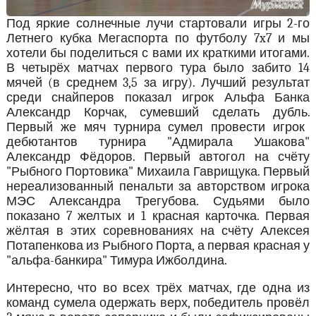
Под яркие солнечные лучи стартовали игры 2-го
Летнего кубка Мегаспорта по футболу 7x7 и мы
хотели бы поделиться с вами их краткими итогами.
В четырёх матчах первого тура было забито 14
мячей (в среднем 3,5 за игру). Лучший результат
среди снайперов показал игрок Альфа Банка
Александр Корчак, сумевший сделать дубль.
Первый же мяч турнира сумел провести игрок
дебютантов турнира "Адмирала Ушакова"
Александр Фёдоров. Первый автогол на счёту
"Рыбного Портовика" Михаила Гаврищука. Первый
нереализованный пенальти за авторством игрока
МЭС Александра Трегубова. Судьями было
показано 7 желтых и 1 красная карточка. Первая
жёлтая в этих соревнованиях на счёту Алексея
Потапенкова из Рыбного Порта, а первая красная у
"альфа-банкира" Тимура Ижболдина.
Интересно, что во всех трёх матчах, где одна из
команд сумела одержать верх, победитель провёл