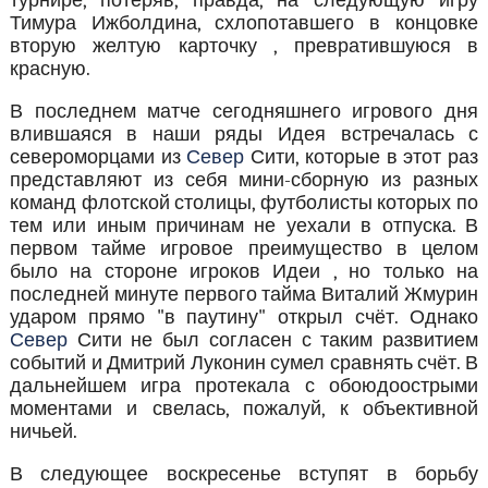
турнире, потеряв, правда, на следующую игру
Тимура Ижболдина, схлопотавшего в концовке
вторую желтую карточку , превратившуюся в
красную.
В последнем матче сегодняшнего игрового дня
влившаяся в наши ряды Идея встречалась с
североморцами из
Север
Сити, которые в этот раз
представляют из себя мини-сборную из разных
команд флотской столицы, футболисты которых по
тем или иным причинам не уехали в отпуска. В
первом тайме игровое преимущество в целом
было на стороне игроков Идеи , но только на
последней минуте первого тайма Виталий Жмурин
ударом прямо "в паутину" открыл счёт. Однако
Север
Сити не был согласен с таким развитием
событий и Дмитрий Луконин сумел сравнять счёт. В
дальнейшем игра протекала с обоюдоострыми
моментами и свелась, пожалуй, к объективной
ничьей.
В следующее воскресенье вступят в борьбу