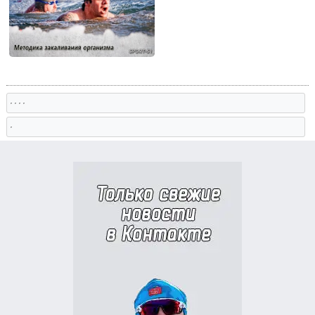
, , , ,
,