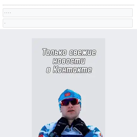
, , , ,
,