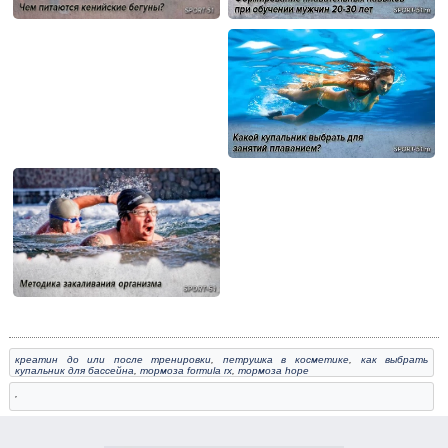
креатин до или после тренировки
,
петрушка в косметике
,
как выбрать
купальник для бассейна
,
тормоза formula rx
,
тормоза hope
,