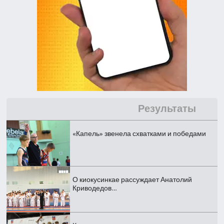
Результаты
«Капель» звенела схватками и победами
О киокусинкае рассуждает Анатолий
Криводедов…