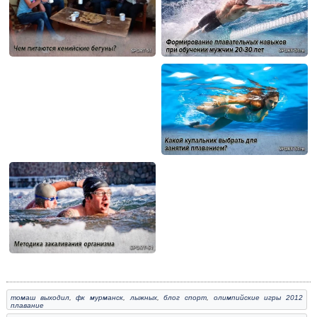
томаш выходил
,
фк мурманск
,
лыжных
,
блог спорт
,
олимпийские игры 2012
плавание