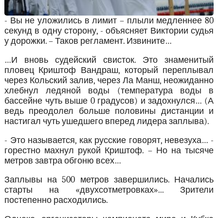
- Вы не уложились в лимит – плыли медленнее 80
секунд в одну сторону, - объясняет Виктории судья
у дорожки. – Таков регламент. Извините…
…И вновь судейский свисток. Это знаменитый
пловец Криштоф Вандраш, который переплывал
через Кольский залив, через Ла Манш, неожиданно
хлебнул ледяной воды (температура воды в
бассейне чуть выше 0 градусов) и задохнулся… (А
ведь преодолел больше половины дистанции и
настигал чуть ушедшего вперед лидера заплыва).
- Это называется, как русские говорят, невезуха… -
горестно махнул рукой Криштоф. – Но на тысяче
метров завтра обгоню всех…
Заплывы на 500 метров завершились. Начались
старты на «двухсотметровках»... Зрители
постепенно расходились.