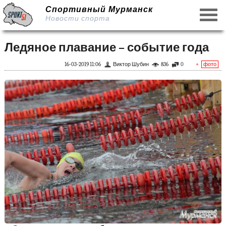
Спортивный Мурманск
Новости спорта
Ледяное плавание – событие года
16-03-2019 11:06
Виктор Шубин
836
0
+
фото