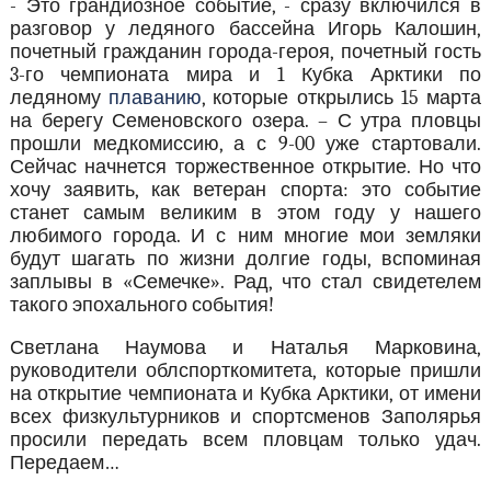
- Это грандиозное событие, - сразу включился в
разговор у ледяного бассейна Игорь Калошин,
почетный гражданин города-героя, почетный гость
3-го чемпионата мира и 1 Кубка Арктики по
ледяному
плаванию
, которые открылись 15 марта
на берегу Семеновского озера. – С утра пловцы
прошли медкомиссию, а с 9-00 уже стартовали.
Сейчас начнется торжественное открытие. Но что
хочу заявить, как ветеран спорта: это событие
станет самым великим в этом году у нашего
любимого города. И с ним многие мои земляки
будут шагать по жизни долгие годы, вспоминая
заплывы в «Семечке». Рад, что стал свидетелем
такого эпохального события!
Светлана Наумова и Наталья Марковина,
руководители облспорткомитета, которые пришли
на открытие чемпионата и Кубка Арктики, от имени
всех физкультурников и спортсменов Заполярья
просили передать всем пловцам только удач.
Передаем…