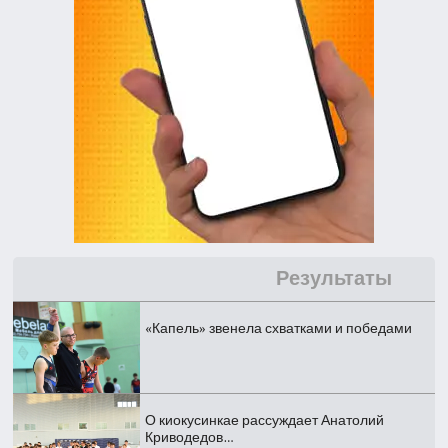
Результаты
«Капель» звенела схватками и победами
О киокусинкае рассуждает Анатолий
Криводедов…