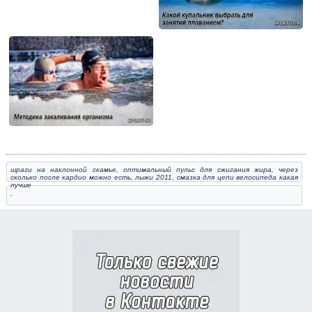
шраги на наклонной скамье
,
оптимальный пульс для сжигания жира
,
через
сколько после кардио можно есть
,
лыжи 2011
,
смазка для цепи велосипеда какая
лучше
,