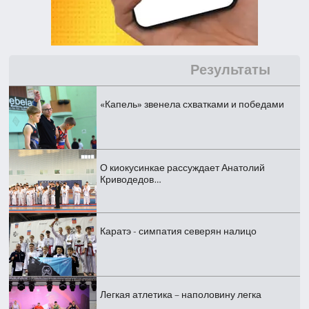
Результаты
«Капель» звенела схватками и победами
О киокусинкае рассуждает Анатолий
Криводедов…
Каратэ - симпатия северян налицо
Легкая атлетика – наполовину легка