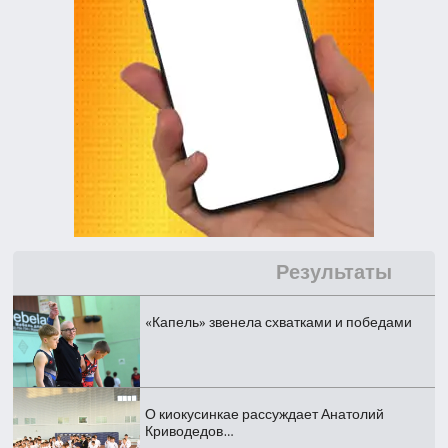
Результаты
«Капель» звенела схватками и победами
О киокусинкае рассуждает Анатолий
Криводедов…