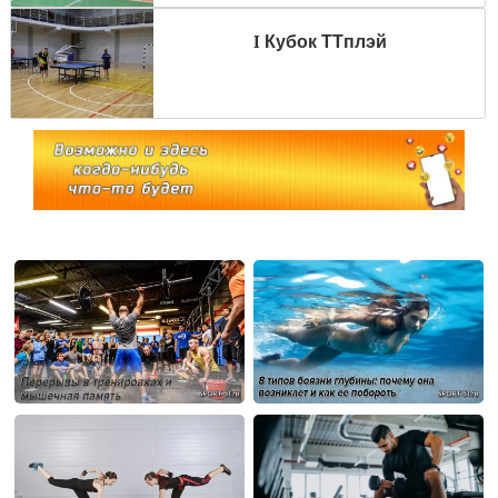
I Кубок ТТплэй