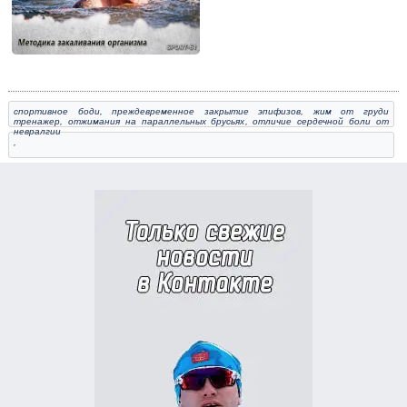
спортивное боди
,
преждевременное закрытие эпифизов
,
жим от груди
тренажер
,
отжимания на параллельных брусьях
,
отличие сердечной боли от
невралгии
,