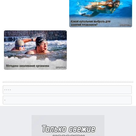
, , , ,
,