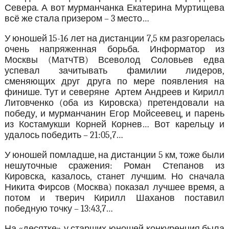
Севера. А вот мурманчанка Екатерина Муртищева
всё же стала призером – 3 место…
У юношей 15-16 лет на дистанции 7,5 км разгорелась
очень напряженная борьба. Информатор из
Москвы (МатчТВ) Всеволод Соловьев едва
успевал зачитывать фамилии лидеров,
сменяющих друг друга по мере появления на
финише. Тут и северяне Артем Андреев и Кирилл
Литовченко (оба из Кировска) претендовали на
победу, и мурманчанин Егор Мойсеевец, и парень
из Костамукши Корней Корнев… Вот карельцу и
удалось победить – 21:05,7…
У юношей помладше, на дистанции 5 км, тоже были
нешуточные сражения: Роман Степанов из
Кировска, казалось, станет лучшим. Но сначала
Никита Фирсов (Москва) показал лучшее время, а
потом и тверич Кирилл Шаханов поставил
победную точку – 13:43,7…
На «десятке» у старших юношей конкуренция была