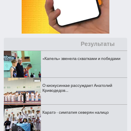
Результаты
«Капель» звенела схватками и победами
О киокусинкае рассуждает Анатолий
Криводедов…
Каратэ - симпатия северян налицо