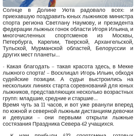
Солнце в Долине Уюта радовало всех: и
приехавшую поздравить юных лыжников министра
спорта региона Светлану Наумову, и президента
федерации лыжных гонок области Игоря Ильина, и
многочисленных спортсменов из Москвы,
Петербурга, Карелии, Тверской, Архангельской,
Тульской, Мурманской областей, Белоруссии и
других мест планеты…
- Какая благодать – такая красота здесь, в Мекке
лыжного спорта! – Восклицал Игорь Ильин, обходя
судейские позиции. А судьи выстроились на
нескольких линиях старта соревнований для юных
лыжников, представляющих несколько возрастных
групп: младшие, средние и старшие…
Время чуть за 11 часов, и вот уже рванули вперед
по южной и северной лыжным дистанциям девочки
и девушки – они первыми открыли лыжные
состязания Праздника Севера-62 учащихся.
- К нам прибыли 432 спортсмена, готовых