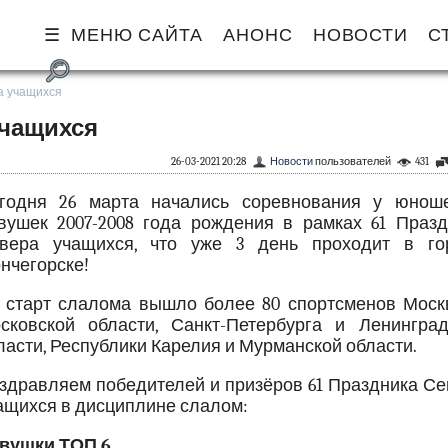
МЕНЮ САЙТА
АНОНС
НОВОСТИ
С
а учащихся
учащихся
26-03-2021 20:28
Новости
пользователей
431
годня 26 марта начались соревнования у юнош
вушек 2007-2008 года рождения в рамках 61 Празд
вера учащихся, что уже 3 день проходит в го
нчегорске!
 старт слалома вышло более 80 спортсменов Моск
сковской области, Санкт-Петербурга и Ленинград
ласти, Республики Карелия и Мурманской области.
здравляем победителей и призёров 61 Праздника Се
ащихся в дисциплине слалом:
вушки ТОП 6