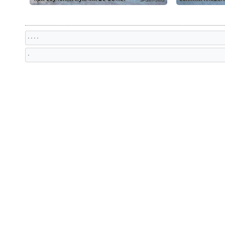
, , , ,
,