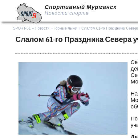
Спортивный Мурманск
Новости спорта
SPORT-51
»
Новости
»
Горные лыжи
» Слалом 61-го Праздника Север
Слалом 61-го Праздника Севера 
Се
де
Се
Мо
На
Мо
об
По
уч
Де