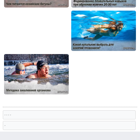
, , , ,
,