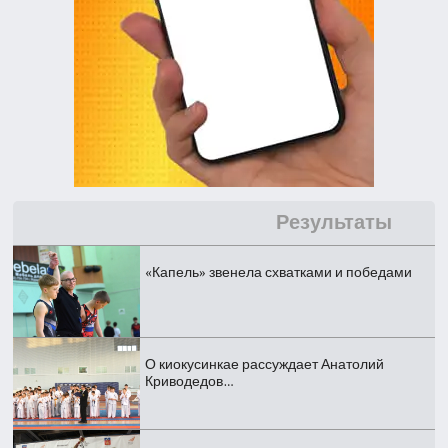
Результаты
«Капель» звенела схватками и победами
О киокусинкае рассуждает Анатолий
Криводедов…