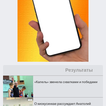
Результаты
«Капель» звенела схватками и победами
О киокусинкае рассуждает Анатолий