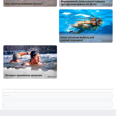
, , , ,
,