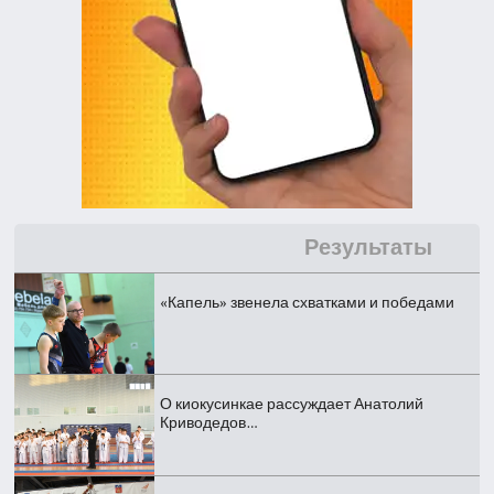
Результаты
«Капель» звенела схватками и победами
О киокусинкае рассуждает Анатолий
Криводедов…