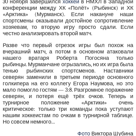
30 ноября завершился
хоккей
в НМХЛ в Западной
конференции между ХК «Полёт» (Рыбинск) и ХК
«Арктика» (Мурманск). Если накануне наши
спортсмены оказывали достойное сопротивление
хозяевам, то вторую игру просто сдали. Если
честно анализировать второй матч.
Разве что первый отрезок игры был похож на
вчерашний матч, а потом в основном атаковали
нашего вратаря Роберта Погосяна только
рыбинцы. Мурманчане огрызались, но их игра была
тенью рыбинских спортсменов. Наставники
северян заменили в третьем периоде основного
голкипера на его коллегу Егора Наумова, но это
мало помогло гостям — 3:8. Разгромное поражение
северян, и потеря ещё трёх очков. Теперь и
турнирное положение «Арктики» очень
критическое: только три команды пока уступают
нашим хоккеистам по очкам в турнирной таблице.
Но совсем немного...
Фото
Виктора Шубина