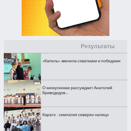
Результаты
«Капель» звенела схватками и победами
О киокусинкае рассуждает Анатолий
Криводедов…
Каратэ - симпатия северян налицо