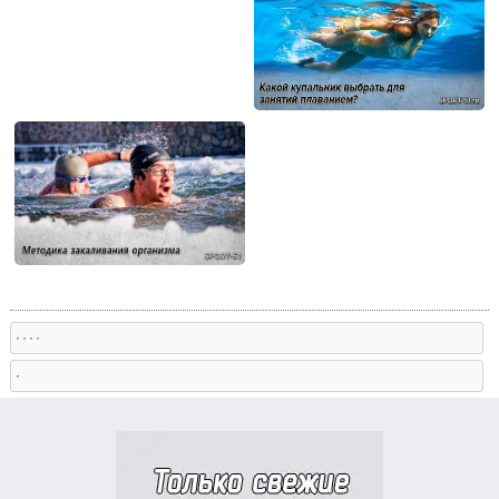
, , , ,
,