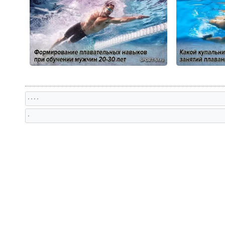
, , , ,
,