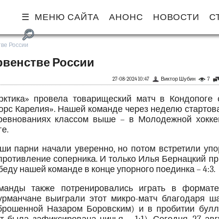
МЕНЮ САЙТА
АНОНС
НОВОСТИ
С
тве России
рвенстве России
27-08-2024 10:47
Виктор Шубин
7
рктика» провела товарищеский матч в Кондопоге 
орс Карелия». Нашей команде через неделю стартов
ревнованиях классом выше – в Молодежной хокке
ге.
ши парни начали уверенно, но потом встретили упо
противление соперника. И только Илья Бернацкий п
беду нашей команде в конце упорного поединка – 4:3.
манды также потренировались играть в формате
урманчане выиграли этот микро-матч благодаря ша
брошенной Назаром Боровским) и в пробитии булл