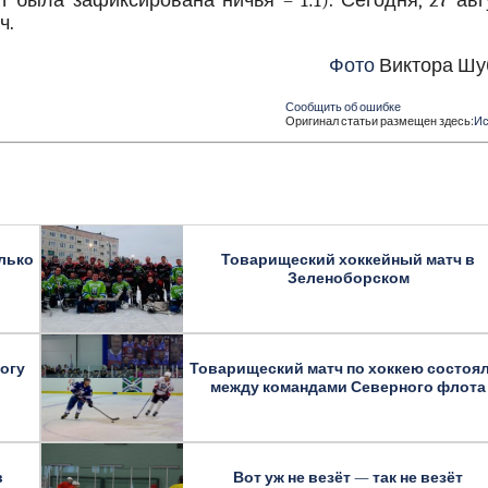
ут была зафиксирована ничья – 1:1). Сегодня, 27 авг
ч.
Фото
Виктора Шу
Сообщить об ошибке
Оригинал статьи размещен здесь:
Ис
лько
Товарищеский хоккейный матч в
Зеленоборском
погу
Товарищеский матч по хоккею состоя
между командами Северного флота
в
Вот уж не везёт — так не везёт