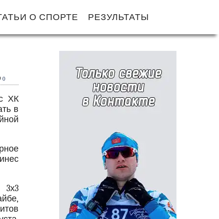
ТАТЬИ О СПОРТЕ
РЕЗУЛЬТАТЫ
0
с ХК
ать в
йной
рное
ринес
 3х3
йбе,
итов