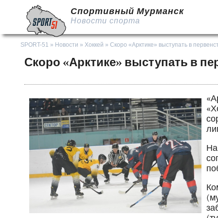
Спортивный Мурманск
Новости спорта
SPORT-51
»
Новости
»
Хоккей
» Скоро «Арктике» выступать в первенс
Скоро «Арктике» выступать в пе
«А
«Х
со
ли
На
со
по
Ко
(м
за