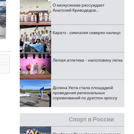
О киокусинкае рассуждает
Анатолий Криводедов…
Каратэ - симпатия северян налицо
Легкая атлетика – наполовину легка
Долина Уюта стала площадкой
проведения региональных
соревнований по дуатлон-кроссу
Спорт в России