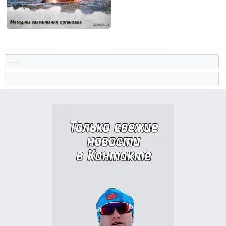
, , , ,
,