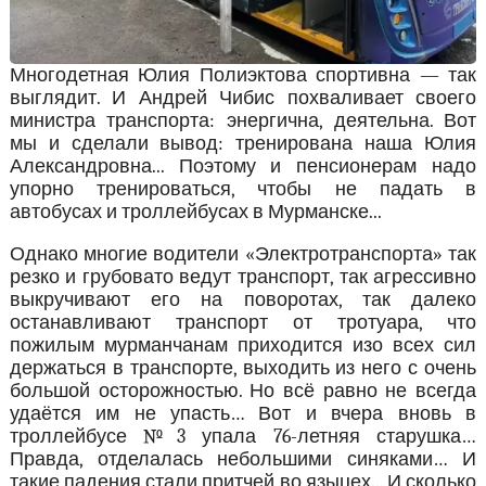
Многодетная Юлия Полиэктова спортивна — так
выглядит. И Андрей Чибис похваливает своего
министра транспорта: энергична, деятельна. Вот
мы и сделали вывод: тренирована наша Юлия
Александровна... Поэтому и пенсионерам надо
упорно тренироваться, чтобы не падать в
автобусах и троллейбусах в Мурманске...
Однако многие водители «Электротранспорта» так
резко и грубовато ведут транспорт, так агрессивно
выкручивают его на поворотах, так далеко
останавливают транспорт от тротуара, что
пожилым мурманчанам приходится изо всех сил
держаться в транспорте, выходить из него с очень
большой осторожностью. Но всё равно не всегда
удаётся им не упасть… Вот и вчера вновь в
троллейбусе №3 упала 76-летняя старушка…
Правда, отделалась небольшими синяками… И
такие падения стали притчей во языцех... И сколько