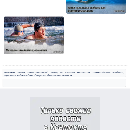
атомик лыжи
,
параллельный хват
,
из какого металла олимпийские медали
,
правила в бассейне
,
бицепс обратным хватом
,