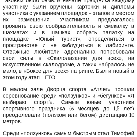
таковых было семь. В начале праздника каждому
участнику были вручены карточки и дипломы
участника с указанием площадок – этапов и местом
их размещения. Участникам предлагалось
проявить свою сообразительность и смекалку в
шахматах и в шашках, собрать палатку на
площадке «Юный турист», определиться в
пространстве и не заблудиться в лабиринте.
Отважные любители адреналина попробовали
свои силы в «Скалолазании для всех», на
искусственном скалодроме, а таких набралось не
мало, в «Боксе для всех» на ринге. Был и новый в
этом году этап – ГТО.
В малом зале Дворца спорта «Атлет» прошли
соревнование среди «ползунков» и «бегунков» «Я
выбираю спорт!». Самые юные участники
спортивного праздника (6 месяцев до 1,5 лет)
преодолевали (ползком или бегом) дистанцию 10
метров.
Среди «ползунков» самым быстрым стал Тимофей