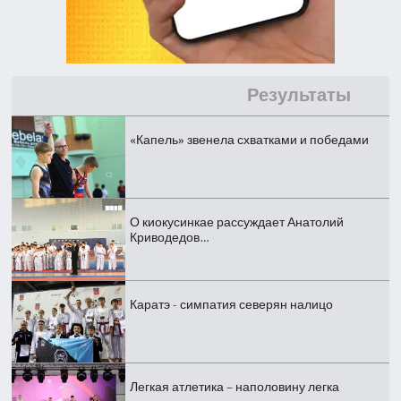
Результаты
«Капель» звенела схватками и победами
О киокусинкае рассуждает Анатолий
Криводедов…
Каратэ - симпатия северян налицо
Легкая атлетика – наполовину легка