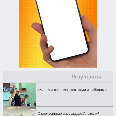
Результаты
«Капель» звенела схватками и победами
О киокусинкае рассуждает Анатолий