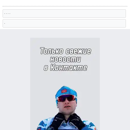
, , , ,
,