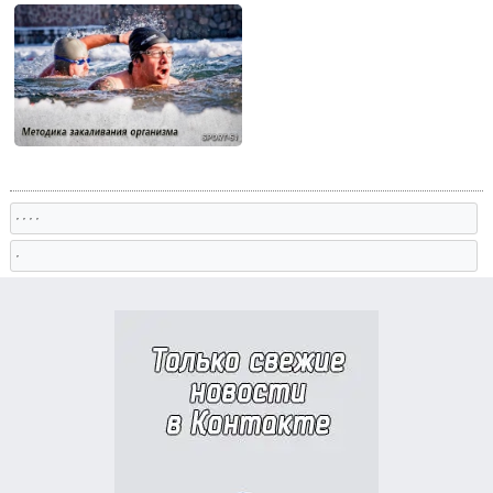
, , , ,
,