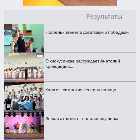
Результаты
«Капель» звенела схватками и победами
О киокусинкае рассуждает Анатолий
Криводедов…
Каратэ - симпатия северян налицо
Легкая атлетика – наполовину легка