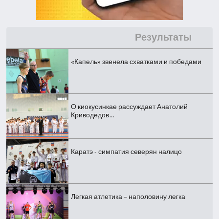
Результаты
«Капель» звенела схватками и победами
О киокусинкае рассуждает Анатолий
Криводедов…
Каратэ - симпатия северян налицо
Легкая атлетика – наполовину легка