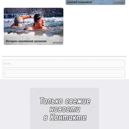
, , , ,
,