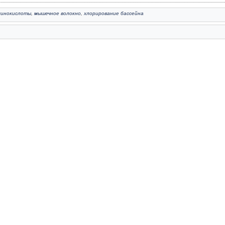
минокислоты
,
мышечное волокно
,
хлорирование бассейна