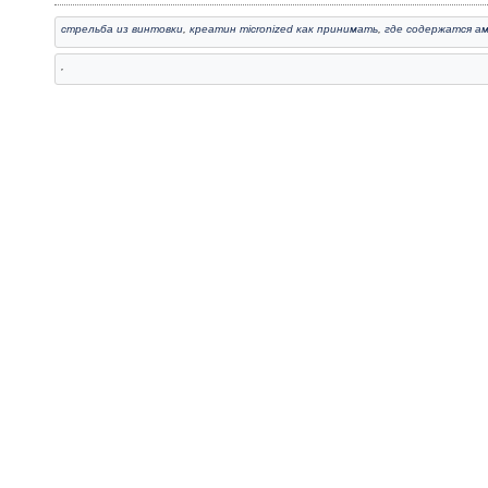
стрельба из винтовки
,
креатин micronized как принимать
,
где содержатся а
,