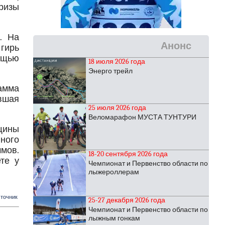
призы
. На
Анонс
 гирь
ощью
18 июля 2026 года
Энерго трейл
амма
вшая
25 июля 2026 года
Веломарафон МУСТА ТУНТУРИ
щины
ного
ммов.
18-20 сентября 2026 года
те у
Чемпионат и Первенство области по
лыжероллерам
точник
25-27 декабря 2026 года
Чемпионат и Первенство области по
лыжным гонкам