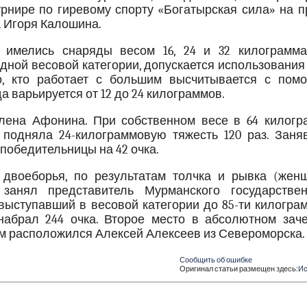
урнире по гиревому спорту «Богатырская сила» на 
а Игоря Калошина.
 имелись снаряды весом 16, 24 и 32 килограмма
дной весовой категории, допускается использования
о, кто работает с большим высчитывается с пом
 варьируется от 12 до 24 килограммов.
лена Афонина. При собственном весе в 64 килогр
 подняла 24-килограммовую тяжесть 120 раз. Заня
победительницы на 42 очка.
двоеборья, по результатам толчка и рывка (жен
занял представитель Мурманского государствен
выступавший в весовой категории до 85-ти килогра
набрал 244 очка. Второе место в абсолютном заче
ем расположился Алексей Алексеев из Североморска.
Сообщить об ошибке
Оригинал статьи размещен здесь:
Ис