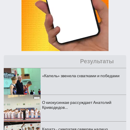
Результаты
«Капель» звенела схватками и победами
О киокусинкае рассуждает Анатолий
Криводедов…
Каратэ - симпатия северян налицо