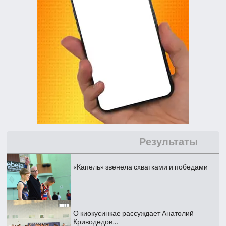
Результаты
«Капель» звенела схватками и победами
О киокусинкае рассуждает Анатолий
Криводедов…