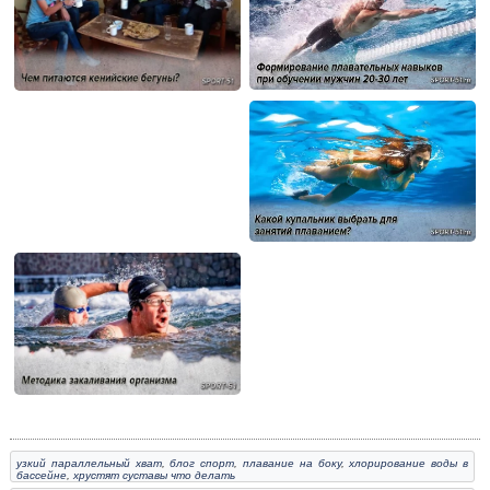
узкий параллельный хват
,
блог спорт
,
плавание на боку
,
хлорирование воды в
бассейне
,
хрустят суставы что делать