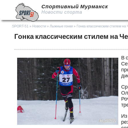
Спортивный Мурманск
Новости спорта
SPORT-51
»
Новости
»
Лыжные гонки
» Гонка классическим стилем н
Гонка классическим стилем на 
В 
Се
пр
дис
Ср
Ол
Ро
тр
Из
ре