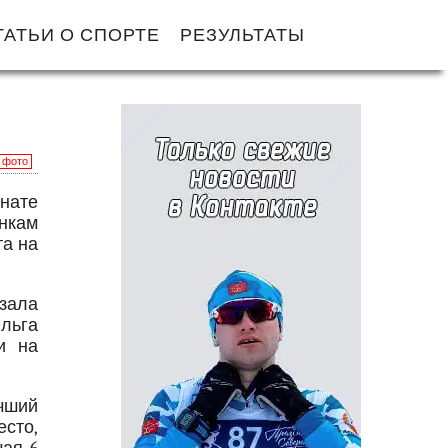
ТАТЬИ О СПОРТЕ
РЕЗУЛЬТАТЫ
фото
онате
нкам
та на
зала
льга
и на
чший
сто,