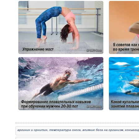
аргинин и орнитин
,
температура снега
,
влияние бега на организм
,
конъюги