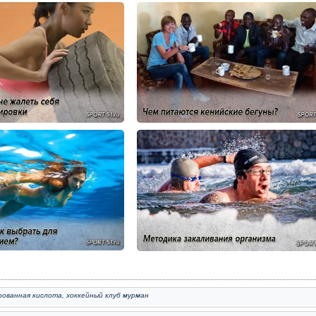
рованная кислота
,
хоккейный клуб мурман