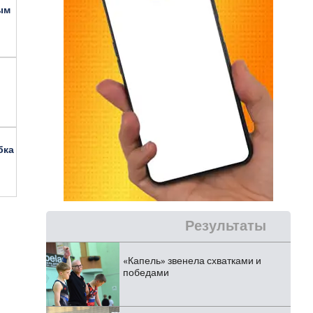
ым
бка
Результаты
«Капель» звенела схватками и
победами