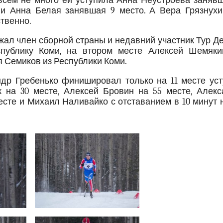
всем не много ей уступила Анна Неустроева занявш
 и Анна Белая занявшая 9 место. А Вера Грязнухи
ственно.
жал член сборной страны и недавний участник Тур Д
публику Коми, на втором месте Алексей Шемяки
я Семиков из Республики Коми.
др Гребенько финишировал только на 11 месте уст
к на 30 месте, Алексей Бровин на 55 месте, Алекс
есте и Михаил Наливайко с отставанием в 10 минут 