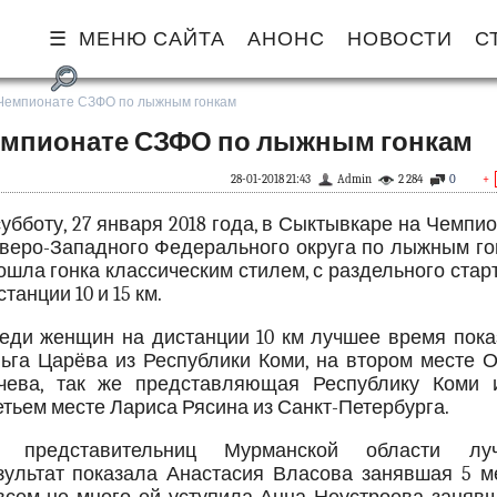
МЕНЮ САЙТА
АНОНС
НОВОСТИ
С
а Чемпионате СЗФО по лыжным гонкам
Чемпионате СЗФО по лыжным гонкам
28-01-2018 21:43
Admin
2 284
0
+
субботу, 27 января 2018 года, в Сыктывкаре на Чемпи
веро-Западного Федерального округа по лыжным го
ошла гонка классическим стилем, с раздельного стар
танции 10 и 15 км.
еди женщин на дистанции 10 км лучшее время пока
ьга Царёва из Республики Коми, на втором месте О
чева, так же представляющая Республику Коми 
етьем месте Лариса Рясина из Санкт-Петербурга.
 представительниц Мурманской области лу
зультат показала Анастасия Власова занявшая 5 ме