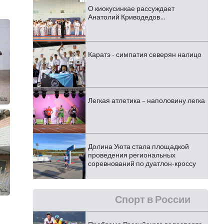
О киокусинкае рассуждает
Анатолий Криводедов…
Каратэ - симпатия северян налицо
Легкая атлетика – наполовину легка
Долина Уюта стала площадкой
проведения региональных
соревнований по дуатлон-кроссу
Спорт в России