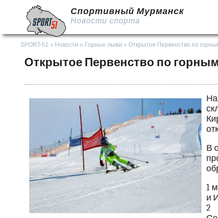
Спортивный Мурманск
Новости спорта
SPORT-51
»
Новости
»
Горные лыжи
» Открытое Первенство по горн
Открытое Первенство по горны
На
ск
Ки
от
В 
п
об
1 
и 
2 