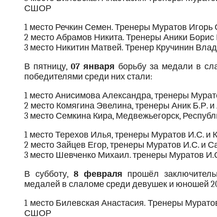
СШОР
1 место Речкин Семен. Тренеры Муратов Игорь
2 место Абрамов Никита. Тренеры Аники Борис
3 место Никитин Матвей. Тренер Кручинин Вла
В пятницу,
07 января
борьбу за медали в сла
победителями среди них стали:
1 место Анисимова Александра, тренеры Мурат
2 место Комягина Эвелина, тренеры Аник Б.Р. 
3 место Семкина Кира, Медвежьегорск, Респуб
1 место Терехов Илья, тренеры Муратов И.С. 
2 место Зайцев Егор, тренеры Муратов И.С. и 
3 место Шевченко Михаил. тренеры Муратов И.
В субботу,
8 февраля
прошёл заключительн
медалей в слаломе среди девушек и юношей 20
1 место Билевская Анастасия. Тренеры Мурато
СШОР