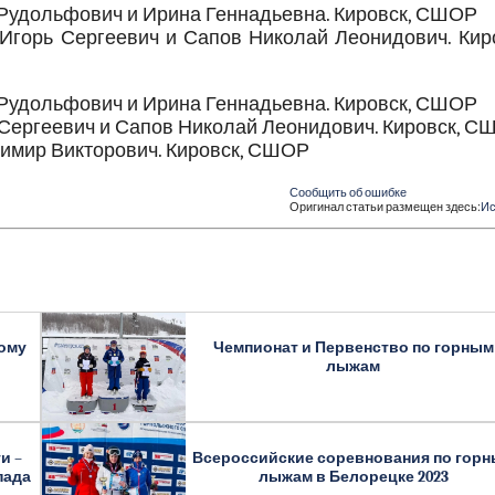
 Рудольфович и Ирина Геннадьевна. Кировск, СШОР
 Игорь Сергеевич и Сапов Николай Леонидович. Кир
 Рудольфович и Ирина Геннадьевна. Кировск, СШОР
 Сергеевич и Сапов Николай Леонидович. Кировск, 
димир Викторович. Кировск, СШОР
Сообщить об ошибке
Оригинал статьи размещен здесь:
Ис
ому
Чемпионат и Первенство по горным
лыжам
и –
Всероссийские соревнования по гор
пада
лыжам в Белорецке 2023