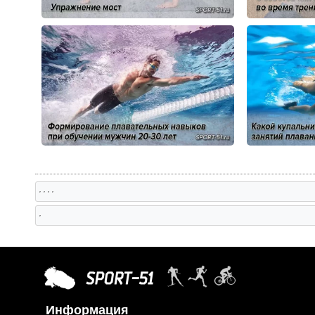
, , , ,
,
Информация