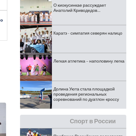
О киокусинкае рассуждает
Анатолий Криводедов…
го
Каратэ - симпатия северян налицо
Легкая атлетика – наполовину легка
Долина Уюта стала площадкой
проведения региональных
соревнований по дуатлон-кроссу
Спорт в России