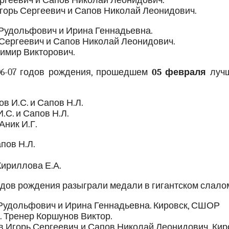
ргеевич и Сапов Николай Леонидович.
Игорь Сергеевич и Сапов Николай Леонидович.
 Рудольфович и Ирина Геннадьевна.
 Сергеевич и Сапов Николай Леонидович.
димир Викторович.
06-07 годов рождения, прошедшем
05 февраля
луч
в И.С. и Сапов Н.Л.
.С. и Сапов Н.Л.
Аник И.Г.
апов Н.Л.
Кириллова Е.А.
одов рождения разыграли медали в гигантском слало
 Рудольфович и Ирина Геннадьевна. Кировск, СШОР
 Тренер Коршунов Виктор.
в Игорь Сергеевич и Сапов Николай Леонидович. Кир