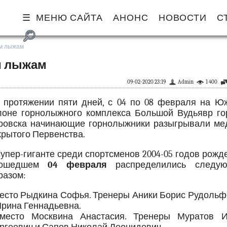
МЕНЮ САЙТА
АНОНС
НОВОСТИ
С
ым лыжам
м лыжам
09-02-2020 23:19
Admin
1 400
 протяжении пяти дней, с 04 по 08 февраля на Ю
лоне горнолыжного комплекса Большой Вудьявр го
ровска начинающие горнолыжники разыгрывали ме
крытого Первенства.
супер-гиганте среди спортсменов 2004-05 годов рожд
рошедшем
04 февраля
распределились следу
разом:
место Рыдкина Софья. Тренеры Аники Борис Рудольф
Ирина Геннадьевна.
место Москвина Анастасия. Тренеры Муратов И