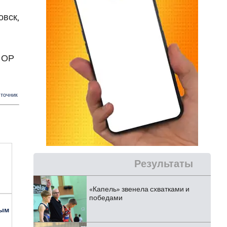
овск,
СШОР
точник
Результаты
«Капель» звенела схватками и
победами
ным