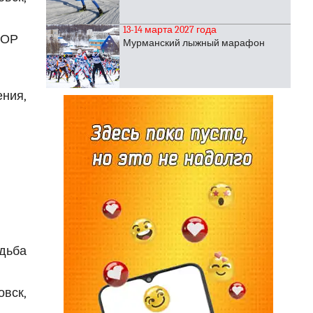
13-14 марта 2027 года
ШОР
Мурманский лыжный марафон
ния,
дьба
овск,