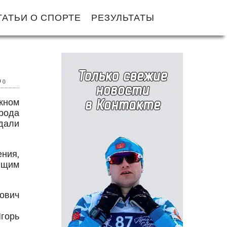
ТАТЬИ О СПОРТЕ
РЕЗУЛЬТАТЫ
0
жном
рода
дали
ения,
ющим
ович
горь