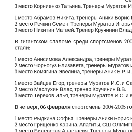
Се
3 место Корниенко Татьяна. Тренеры Муратов 
1 место Абрамов Никита. Тренеры Аники Борис
2 место Речкин Семен. Тренеры Муратов Игорь
3 место Никитин Матвей. Тренер Кручинин Вла
В гигантском слаломе среди спортсменов 20
стали:
1 место Анисимова Александра, тренеры Мурато
2 место Чорногуз Елизавета, тренеры Муратов И
3 место Комягина Эвелина, тренеры Аник Б.Р. и 
1 место Зайцев Егор, тренеры Муратов И.С. и С
2 место Маслухин Влас, тренер Кручинин В.В.
3 место Терехов Илья, тренеры Муратов И.С. и 
В четверг,
06 февраля
спортсмены 2004-2005 г
1 место Рыдкина Софья. Тренеры Аники Борис
2 место Грищенко Карина. Апатиты, СШ ОЛИМП.
3 место Билевская Анастасия. Тренеры Мурато