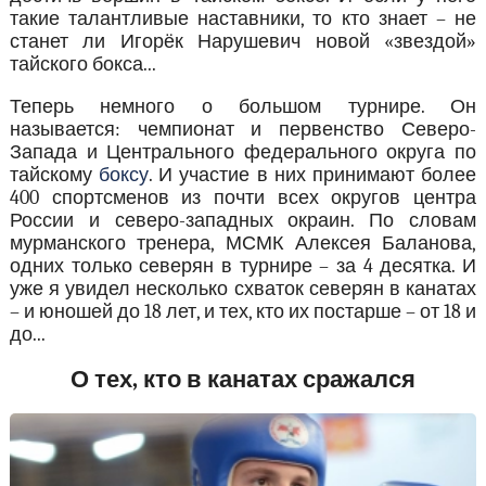
такие талантливые наставники, то кто знает – не
станет ли Игорёк Нарушевич новой «звездой»
тайского бокса...
Теперь немного о большом турнире. Он
называется: чемпионат и первенство Северо-
Запада и Центрального федерального округа по
тайскому
боксу
. И участие в них принимают более
400 спортсменов из почти всех округов центра
России и северо-западных окраин. По словам
мурманского тренера, МСМК Алексея Баланова,
одних только северян в турнире – за 4 десятка. И
уже я увидел несколько схваток северян в канатах
– и юношей до 18 лет, и тех, кто их постарше – от 18 и
до...
О тех, кто в канатах сражался