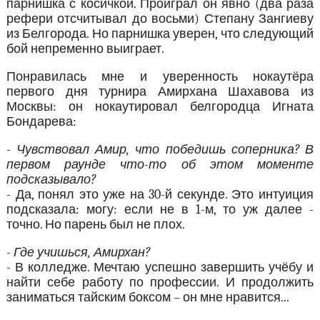
парнишка с косичкой. Проиграл он явно (два раза
рефери отсчитывал до восьми) Степану Зангиеву
из Белгорода. Но парнишка уверен, что следующий
бой непременно выиграет.
Понравилась мне и уверенность нокаутёра
первого дня турнира Амирхана Шахавова из
Москвы: он нокаутировал белгородца Игната
Бондарева:
- Чувствовал Амир, что победишь соперника? В
первом раунде что-то об этом моменте
подсказывало?
- Да, понял это уже на 30-й секунде. Это интуиция
подсказала: могу: если не в 1-м, то уж далее -
точно. Но парень был не плох.
- Где учишься, Амирхан?
- В колледже. Мечтаю успешно завершить учёбу и
найти себе работу по профессии. И продолжить
заниматься тайским боксом – он мне нравится...