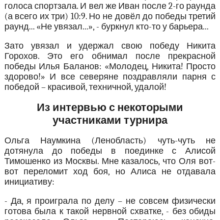
голоса спортзала. И вел же Иван после 2-го раунда
(а всего их три) 10:9. Но не довёл до победы третий
раунд... «Не увязал...», - буркнул кто-то у барьера...
Зато увязал и удержал свою победу Никита
Горохов. Это его обнимал после прекрасной
победы Илья Баланов: «Молодец, Никита! Просто
здорово!» И все северяне поздравляли парня с
победой – красивой, техничной, удалой!
Из интервью с некоторыми
участниками турнира
Ольга Наумкина (Ленобласть) чуть-чуть не
дотянула до победы в поединке с Алисой
Тимошенко из Москвы. Мне казалось, что Оля вот-
вот переломит ход боя, но Алиса не отдавала
инициативу:
- Да, я проиграла по делу – не совсем физически
готова была к такой нервной схватке, - без обиды