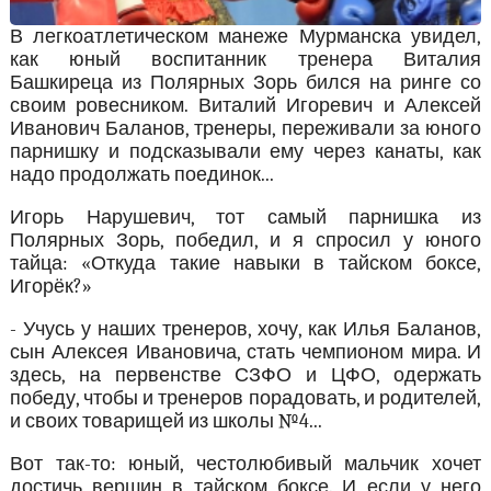
В легкоатлетическом манеже Мурманска увидел,
как юный воспитанник тренера Виталия
Башкиреца из Полярных Зорь бился на ринге со
своим ровесником. Виталий Игоревич и Алексей
Иванович Баланов, тренеры, переживали за юного
парнишку и подсказывали ему через канаты, как
надо продолжать поединок...
Игорь Нарушевич, тот самый парнишка из
Полярных Зорь, победил, и я спросил у юного
тайца: «Откуда такие навыки в тайском боксе,
Игорёк?»
- Учусь у наших тренеров, хочу, как Илья Баланов,
сын Алексея Ивановича, стать чемпионом мира. И
здесь, на первенстве СЗФО и ЦФО, одержать
победу, чтобы и тренеров порадовать, и родителей,
и своих товарищей из школы №4...
Вот так-то: юный, честолюбивый мальчик хочет
достичь вершин в тайском боксе. И если у него