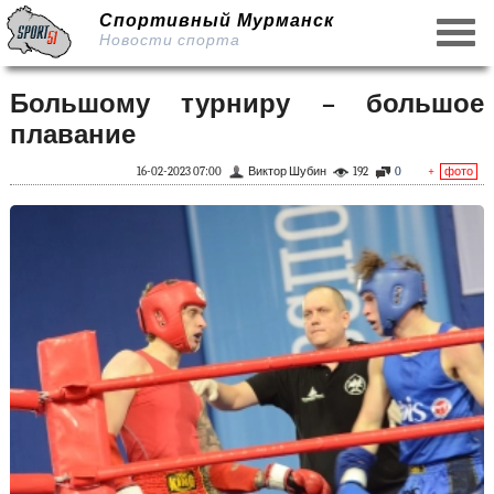
Спортивный Мурманск
Новости спорта
Большому турниру – большое
плавание
16-02-2023 07:00
Виктор Шубин
192
0
+
фото