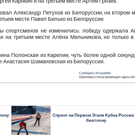
ргей Карякин и на третьем месте Артём Грязев.
вал Александр Петухов из Белоруссии, на втором м
етьем месте Павел Белько из Белоруссии.
ты спортсменов не изменились: победу одержала А
и на третьем месте Алёна Мельникова, но только в
ина Полонская из Карелии, чуть более одной секун
те Анастасия Шамановская из Белоруссии.
Сообщить об ошибке
Оригинал статьи размещен здесь:
Ис
лону
Спринт на Первом Этапе Кубка России
биатлону