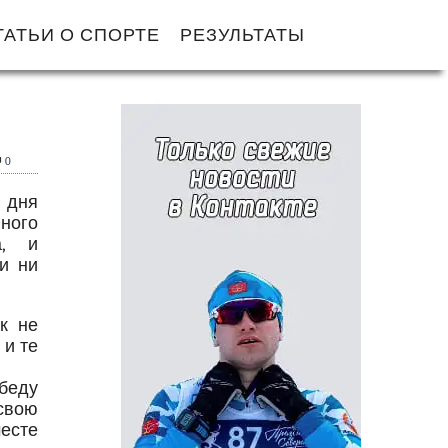
ТАТЬИ О СПОРТЕ
РЕЗУЛЬТАТЫ
0
 дня
ного
а, и
и ни
к не
 и те
беду
свою
есте