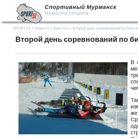
Спортивный Мурманск
Новости спорта
SPORT-51
»
Новости
»
Биатлон
» Второй день соревнований по биатло
Второй день соревнований по би
В 
ме
тр
сп
че
Та
из
же
Ср
од
ст