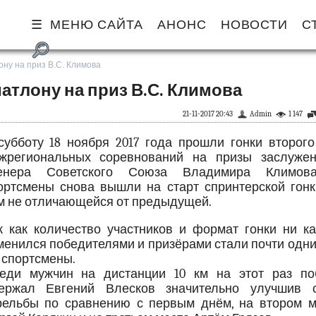
МЕНЮ САЙТА
АНОНС
НОВОСТИ
С
ну на приз В.С. Климова
атлону на приз В.С. Климова
21-11-2017 20:43
Admin
1 147
субботу 18 ноября 2017 года прошли гонки второго
жрегиональных соревнований на призы заслужен
енера Советского Союза Владимира Климов
ортсмены снова вышли на старт спринтерской гонк
м не отличающейся от предыдущей.
к как количество участников и формат гонки ни ка
менился победителями и призёрами стали почти одни
 спортсмены.
еди мужчин на дистанции 10 км на этот раз по
ержал Евгений Влесков значительно улучшив 
рельбы по сравнению с первым днём, на втором м