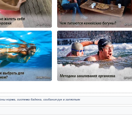
моны норма
,
система бадюка
,
сгибания рук в запястьях