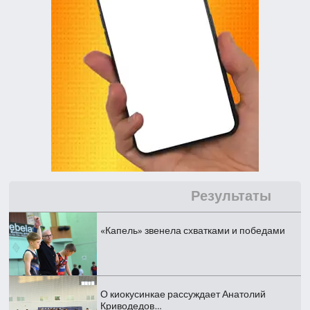
Результаты
«Капель» звенела схватками и победами
О киокусинкае рассуждает Анатолий
Криводедов…