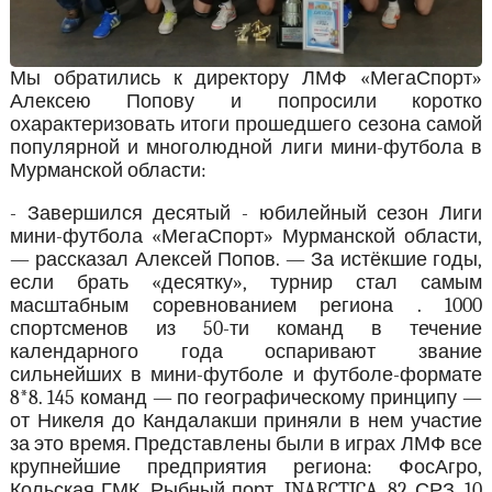
Мы обратились к директору ЛМФ «МегаСпорт»
Алексею Попову и попросили коротко
охарактеризовать итоги прошедшего сезона самой
популярной и многолюдной лиги мини-футбола в
Мурманской области:
- Завершился десятый - юбилейный сезон Лиги
мини-футбола «МегаСпорт» Мурманской области,
— рассказал Алексей Попов. — За истёкшие годы,
если брать «десятку», турнир стал самым
масштабным соревнованием региона . 1000
спортсменов из 50-ти команд в течение
календарного года оспаривают звание
сильнейших в мини-футболе и футболе-формате
8*8. 145 команд — по географическому принципу —
от Никеля до Кандалакши приняли в нем участие
за это время. Представлены были в играх ЛМФ все
крупнейшие предприятия региона: ФосАгро,
Кольская ГМК, Рыбный порт, INARCTICA, 82 СРЗ, 10