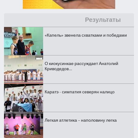
Результаты
«Капель» звенела схватками и победами
О киокусинкае рассуждает Анатолий
Криводедов…
Каратэ - симпатия северян налицо
Легкая атлетика – наполовину легка