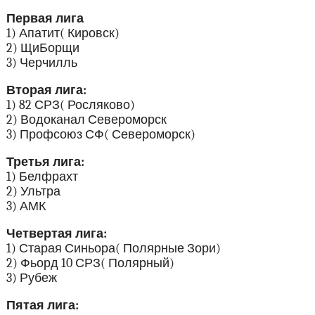
Первая лига
1) Апатит( Кировск)
2) ЩиБорщи
3) Черчилль
Вторая лига:
1) 82 СРЗ( Росляково)
2) Водоканал Североморск
3) Профсоюз СФ( Североморск)
Третья лига:
1) Белфрахт
2) Ультра
3) АМК
Четвертая лига:
1) Старая Синьора( Полярные Зори)
2) Фьорд 10 СРЗ( Полярный)
3) Рубеж
Пятая лига: