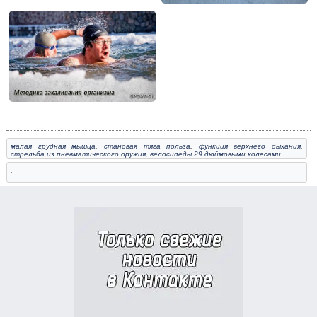
малая грудная мышца
,
становая тяга польза
,
функция верхнего дыхания
,
стрельба из пневматического оружия
,
велосипеды 29 дюймовыми колесами
,