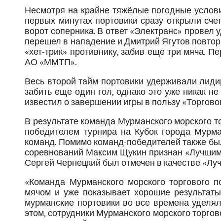
Несмотря на крайне тяжёлые погодные услов
первых минутах портовики сразу открыли сче
ворот соперника. В ответ «Электранс» провел у
перешел в нападение и Дмитрий Ягутов повто
«хет-трик» противнику, забив еще три мяча. Пе
АО «ММТП».
Весь второй тайм портовики удерживали лиди
забить еще один гол, однако это уже никак н
известил о завершении игры в пользу «Торговог
В результате команда Мурманского морского т
победителем турнира на Кубок города Мурма
команд. Помимо команд-победителей также бы
соревнований Максим Щукин признан «Лучшим
Сергей Чернецкий был отмечен в качестве «Л
«Команда Мурманского морского торгового п
мячом и уже показывает хорошие результаты,
мурманские портовики во все времена уделял
этом, сотрудники Мурманского морского торгово