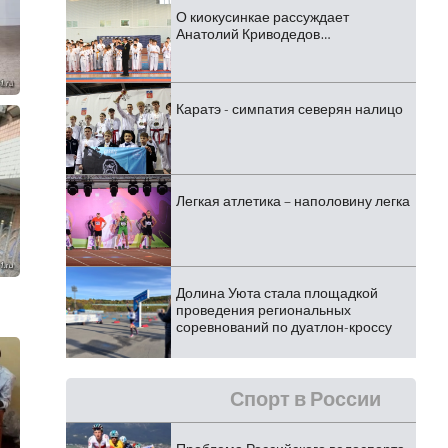
О киокусинкае рассуждает
Анатолий Криводедов…
Каратэ - симпатия северян налицо
Легкая атлетика – наполовину легка
Долина Уюта стала площадкой
проведения региональных
соревнований по дуатлон-кроссу
Спорт в России