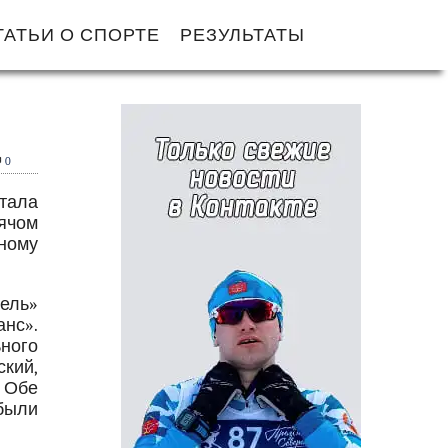
ТАТЬИ О СПОРТЕ
РЕЗУЛЬТАТЫ
0
тала
ячом
ному
ель»
анс».
ного
кий,
 Обе
были