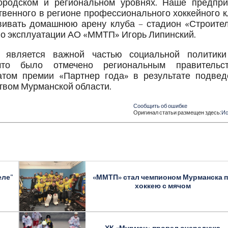
ородском и региональном уровнях. Наше предпри
твенного в регионе профессионального хоккейного 
вивать домашнюю арену клуба – стадион «Строитель
по эксплуатации АО «ММТП» Игорь Липинский.
ы является важной частью социальной политик
что было отмечено региональным правительст
том премии «Партнер года» в результате подвед
твом Мурманской области.
Сообщить об ошибке
Оригинал статьи размещен здесь:
Ис
еле"
«ММТП» стал чемпионом Мурманска 
хоккею с мячом