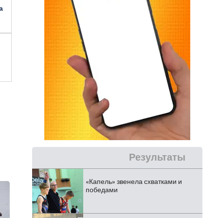
а
Результаты
«Капель» звенела схватками и
победами