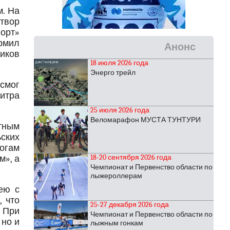
. На
створ
порт»
ормил
Анонс
ников
18 июля 2026 года
Энерго трейл
смог
битра
25 июля 2026 года
Веломарафон МУСТА ТУНТУРИ
ютным
ских
тогам
18-20 сентября 2026 года
», а
Чемпионат и Первенство области по
лыжероллерам
ею с
, что
25-27 декабря 2026 года
 При
Чемпионат и Первенство области по
 но и
лыжным гонкам