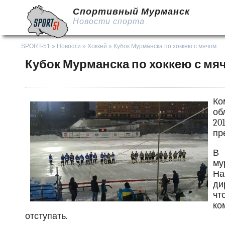
Спортивный Мурманск
Новости спорта
SPORT-51
»
Новости
»
Хоккей
» Кубок Мурманска по хоккею с мячом
Кубок Мурманска по хоккею с мя
Ко
об
20
пр
В 
му
На
ди
чт
ко
отступать.