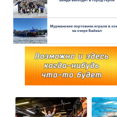
Бенди выходит в город-герой
Мурманские портовики играли в хо
на озере Байкал