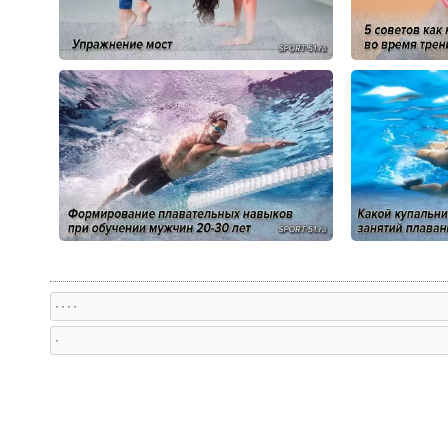
, , , ,
,