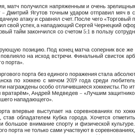
ия, матч получился напряженным и очень зрелищным
т – Дмитрий Ягутов точным ударом отправил мяч в 
дачную атаку и сравнял счет. После чего «Торговый 
рил свой успех, а нападающий Сергей Чернецкий оф
рвый тайм закончился со счетом 5:1 в пользу сотруд
рующую позицию. Под конец матча соперник все же 
е повлияло на исход встречи. Финальный свисток ар
о порта».
оргового порта без единого поражения стала абсол
нска по хоккею с мячом 2019 года среди любитель
ли награждены особо отличившиеся хоккеисты. По и
 вратарём», Андрей Медведев – «Лучшим защитником
учшего нападающего».
орта впервые выступает на соревнованиях по хокк
 став обладателем Кубка города. Хочется отметить
и большое внимание спорту и физической культуре.
го порта не только сами участвуют в соревнованиях,