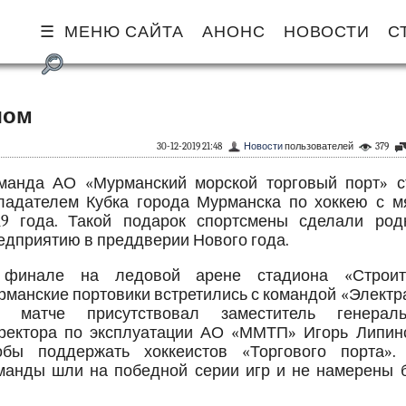
МЕНЮ САЙТА
АНОНС
НОВОСТИ
С
чом
30-12-2019 21:48
Новости
пользователей
379
манда АО «Мурманский морской торговый порт» с
ладателем Кубка города Мурманска по хоккею с м
19 года. Такой подарок спортсмены сделали род
едприятию в преддверии Нового года.
финале на ледовой арене стадиона «Строит
рманские портовики встретились с командой «Электр
 матче присутствовал заместитель генераль
ректора по эксплуатации АО «ММТП» Игорь Липинс
обы поддержать хоккеистов «Торгового порта».
манды шли на победной серии игр и не намерены 