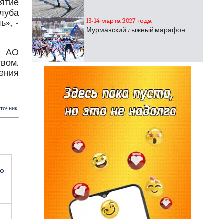
ятие
клуба
13-14 марта 2027 года
», -
Мурманский лыжный марафон
и АО
вом.
ения
точник
по