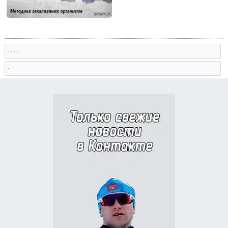
, , , ,
,