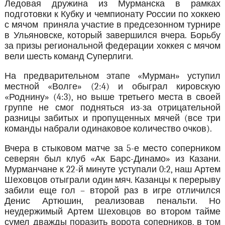
Ледовая дружина из Мурманска в рамках
подготовки к Кубку и чемпионату России по хоккею
с мячом приняла участие в предсезонном турнире
в Ульяновске, который завершился вчера. Борьбу
за призы региональной федерации хоккея с мячом
вели шесть команд Суперлиги.
На предварительном этапе «Мурман» уступил
местной «Волге» (2:4) и обыграл кировскую
«Роднину» (4:3), но выше третьего места в своей
группе не смог подняться из-за отрицательной
разницы забитых и пропущенных мячей (все три
команды набрали одинаковое количество очков).
Вчера в стыковом матче за 5-е место соперником
северян был клуб «Ак Барс-Динамо» из Казани.
Мурманчане к 22-й минуте уступали 0:2, наш Артем
Шеховцов отыграли один мяч. Казанцы к перерыву
забили еще гол – второй раз в игре отличился
Денис Артюшин, реализовав пенальти. Но
неудержимый Артем Шеховцов во втором тайме
сумел дважды поразить ворота соперников, в том