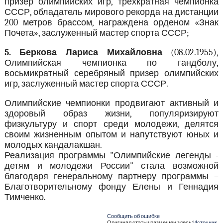
призер олимпийских игр, трехкратная чемпионка
СССР, обладатель мирового рекорда на дистанции
200 метров брассом, награждена орденом «Знак
Почета», заслуженный мастер спорта СССР;
5. Беркова Лариса Михайловна
(08.02.1955),
Олимпийская чемпионка по гандболу,
восьмикратный серебряный призер олимпийских
игр, заслуженный мастер спорта СССР.
Олимпийские чемпионки продвигают активный и
здоровый образ жизни, популяризируют
физкультуру и спорт среди молодежи, делятся
своим жизненным опытом и напутствуют юных и
молодых кандалакшан.
Реализация программы "Олимпийские легенды -
детям и молодежи России" стала возможной
благодаря генеральному партнеру программы –
Благотворительному фонду Елены и Геннадия
Тимченко.
Сообщить об ошибке
Оригинал статьи размещен здесь:
Источник