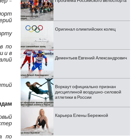
ер –
Проблема Российского велоспорта
порт
ерий
Оригинал олимпийских колец
орту
в по
и и в
Дементьев Евгений Александрович
алий
ятий
Воркаут официально признан
дисциплиной воздушно-силовой
атлетики в России
идам
Карьера Елены Бережной
зовый
стер
а по