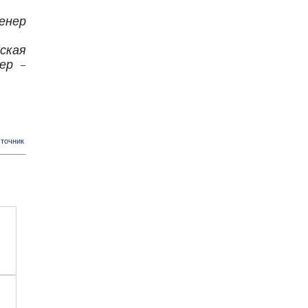
енер
ская
ер –
точник