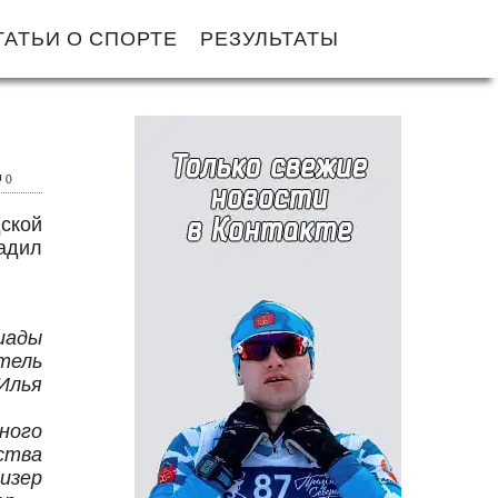
ТАТЬИ О СПОРТЕ
РЕЗУЛЬТАТЫ
0
дской
адил
иады
тель
Илья
ного
ства
изер