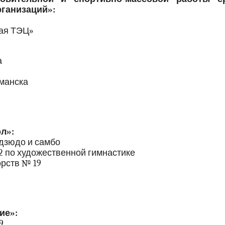
рганизаций»:
кая ТЭЦ»
а
рманска
л»:
 дзюдо и самбо
2 по художественной гимнастике
рств № 19
ие»:
9