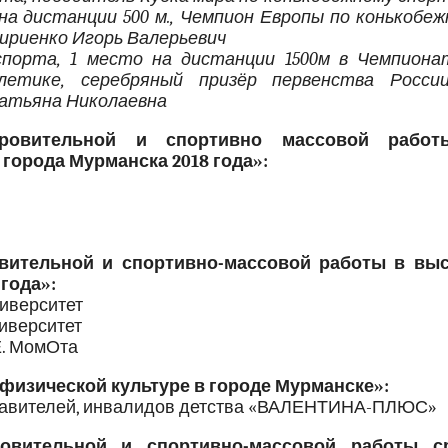
на дистанции 500 м., Чемпион Европы по конькобеж
Кириенко Игорь Валерьевич
порта, 1 место на дистанции 1500м в Чемпиона
етике, серебряный призёр первенства Росси
Татьяна Николаевна
доровительной и спортивно массовой рабо
города Мурманска 2018 года»:
овительной и спортивно-массовой работы в вы
года»:
ниверситет
иверситет
Е. МомОта
физической культуре в городе Мурманске»:
дставителей, инвалидов детства «ВАЛЕНТИНА-ПЛЮС»
ровительной и спортивно-массовой работы с