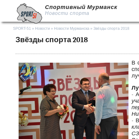
Спортивный Мурманск
Новости спорта
SPORT-51
»
Новости
»
Новости Мурманска
» Звёзды спорта 2018
Звёзды спорта 2018
В 
сп
лу
Лу
- 
уч
пе
Ни
- 
кл
СЗ