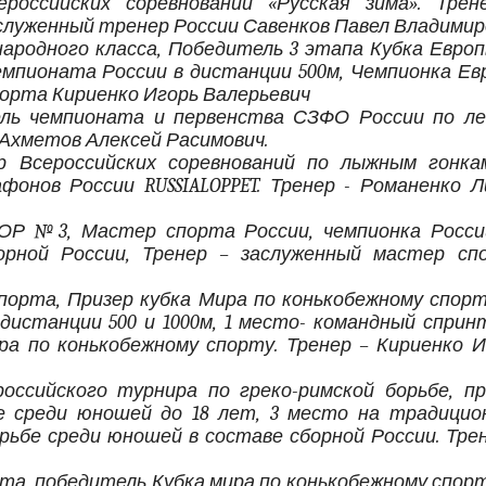
ероссийских соревнований «Русская зима». Трен
служенный тренер России Савенков Павел Владимир
ародного класса, Победитель 3 этапа Кубка Европ
емпионата России в дистанции 500м, Чемпионка Ев
порта Кириенко Игорь Валерьевич
ль чемпионата и первенства СЗФО России по ле
 Ахметов Алексей Расимович.
р Всероссийских соревнований по лыжным гонка
фонов России RUSSIALOPPET. Тренер - Романенко Л
ОР №3, Мастер спорта России, чемпионка Росси
борной России, Тренер – заслуженный мастер сп
орта, Призер кубка Мира по конькобежному спорт
 дистанции 500 и 1000м, 1 место- командный сприн
ра по конькобежному спорту. Тренер – Кириенко И
российского турнира по греко-римской борьбе, пр
е среди юношей до 18 лет, 3 место на традицио
рьбе среди юношей в составе сборной России. Трен
та, победитель Кубка мира по конькобежному спорт