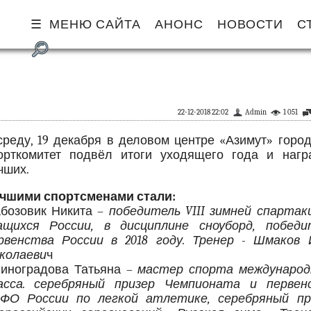
МЕНЮ САЙТА
АНОНС
НОВОСТИ
С
22-12-2018 22:02
Admin
1 051
среду, 19 декабря в деловом центре «Азимут» горо
орткомитет подвёл итоги уходящего года и нагр
чших.
чшими спортсменами стали:
Абозовик Никита –
победитель VIII зимней спартак
ащихся России, в дисциплине сноуборд, победи
рвенства России в 2018 году. Тренер - Шмаков 
колаеви
ч
Виноградова Татьяна –
мастер спорта международ
асса. серебряный призер Чемпионата и первен
ФО России по легкой атлетике, серебряный пр