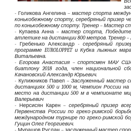
Вс
за
- Голикова Ангелина –
мастер спорта междун
конькобежному спорту, серебряный призер ч
по конькобежному спорту. Тренер – Мастер с
- Купаева Анна –
мастер спорта, Победите
атлетике на дистанции 800 метров. Тренер –
- Гребенько Александр -
серебряный призе
программе EUROLOPPET и Кубка лыжных мара
Витальевна.
- Егорова Анастасия – спортсмен МАУ СШ
биатлону 2018 года, член национальной с
Качановский Александр Юрьевич.
- Кулижников Павел –
Заслуженный мастер сп
дистанциях 500 и 1000 м, Чемпион России на
место на дистанции 500 м в чемпионате ми
Валерьевич
- Нерсисян Карен –
серебряный призер все
Первенства России по греко-римской борьб
международном турнире по греко-римской бо
Гущин Олег Георгиевич.
- Мурашов Руслан –
заслуженный мастер спор