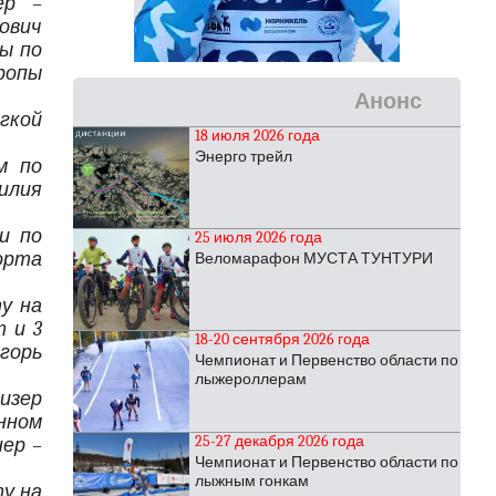
ер –
ович
ы по
ропы
Анонс
гкой
18 июля 2026 года
Энерго трейл
м по
илия
и по
25 июля 2026 года
орта
Веломарафон МУСТА ТУНТУРИ
у на
т и 3
18-20 сентября 2026 года
горь
Чемпионат и Первенство области по
лыжероллерам
изер
нном
25-27 декабря 2026 года
ер –
Чемпионат и Первенство области по
лыжным гонкам
у на