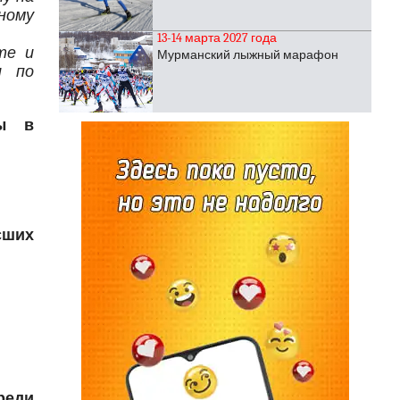
ному
13-14 марта 2027 года
те и
Мурманский лыжный марафон
и по
ты в
сших
реди