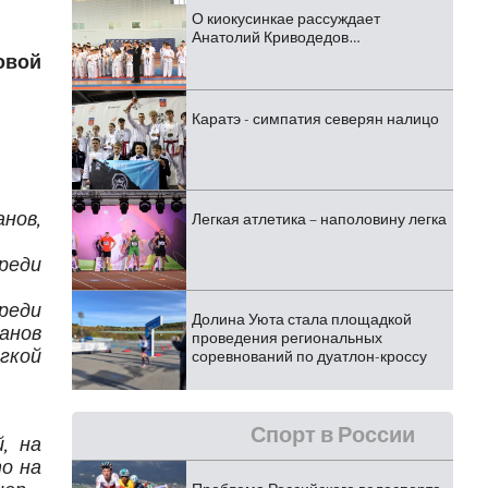
О киокусинкае рассуждает
Анатолий Криводедов…
овой
Каратэ - симпатия северян налицо
нов,
Легкая атлетика – наполовину легка
реди
реди
Долина Уюта стала площадкой
анов
проведения региональных
гкой
соревнований по дуатлон-кроссу
Спорт в России
, на
о на