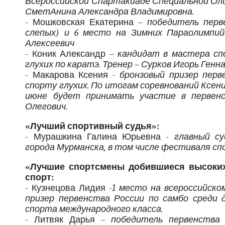
Всероссийской Спартакиаде Специальной Оли
СметАнина Александра Владимировна.
- Мошковская Екатерина –
победитель перв
слепых) и 6 место на Зимних Параолимпийс
Алексеевич
- Коник Александр –
кандидат в мастера сп
глухих по каратэ. Тренер – Сурков Игорь Генна
- Макарова Ксения -
бронзовый призер перв
спорту глухих. По итогам соревнований Ксени
июне будет принимать участие в первенс
Олегович.
«Лучший спортивный судья»:
- Мурашкина Галина Юрьевна -
главный су
города Мурманска, в том числе фестиваля с
«Лучшие спортсмены добившиеся высоких
спорт:
- Кузнецова Лидия -
1 место на всероссийском
призер первенства России по самбо среди 
спорта международного класса.
- Литвяк Дарья –
победитель первенства 