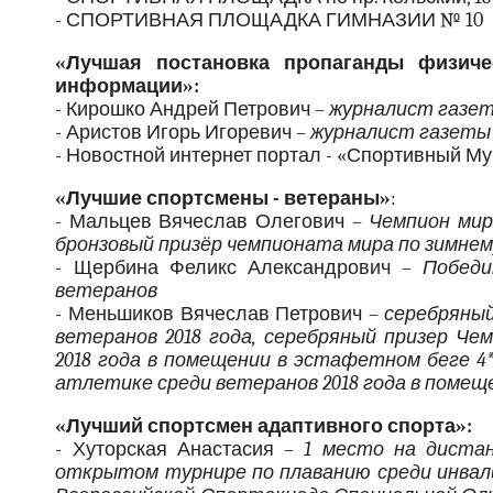
- СПОРТИВНАЯ ПЛОЩАДКА ГИМНАЗИИ № 10
«Лучшая постановка пропаганды физиче
информации»:
- Кирошко Андрей Петрович –
журналист газет
- Аристов Игорь Игоревич –
журналист газеты
- Новостной интернет портал - «Спортивный М
«Лучшие спортсмены - ветераны»
:
- Мальцев Вячеслав Олегович –
Чемпион мир
бронзовый призёр чемпионата мира по зимне
- Щербина Феликс Александрович –
Победи
ветеранов
- Меньшиков Вячеслав Петрович –
серебряный
ветеранов 2018 года, серебряный призер Ч
2018 года в помещении в эстафетном беге 4
атлетике среди ветеранов 2018 года в помеще
«Лучший спортсмен адаптивного спорта»:
- Хуторская Анастасия –
1 место на диста
открытом турнире по плаванию среди инвали