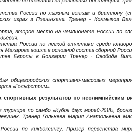
мпиады по плаванию на различных дистанциях. Трен
енства России по лыжным гонкам и биатлону (с
ких играх в Пхеньчхане. Тренер – Колмыков Вал
орта, второе место на чемпионате России по сп
дьевич.
енства России по легкой атлетике среди юниоро
я Макарова вошла в основной состав сборной Росси
тве Европы в Болгарии. Тренер - Свобода Вит
дья общегородских спортивно-массовых меропри
порта «Гольфстрим».
 спортивных результатов по неолимпийским в
 турнире по самбо «Кубок двух морей-2018», брон
девушек. Тренер Гольнева Мария Анатольевна Ма
России по кикбоксингу, Призер первенства мир