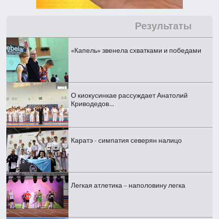
Результаты
«Капель» звенела схватками и победами
О киокусинкае рассуждает Анатолий
Криводедов…
Каратэ - симпатия северян налицо
Легкая атлетика – наполовину легка