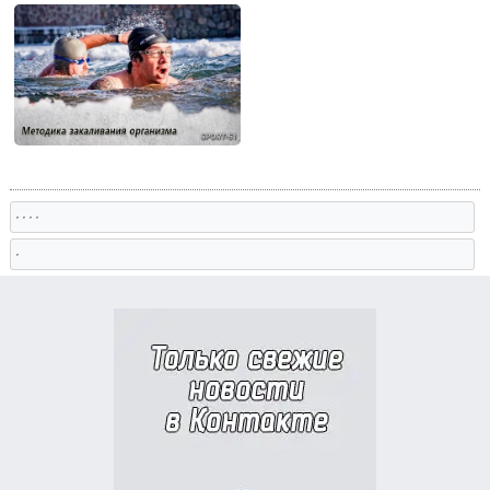
, , , ,
,