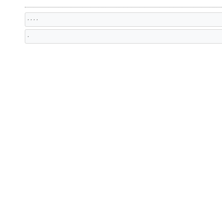
, , , ,
,