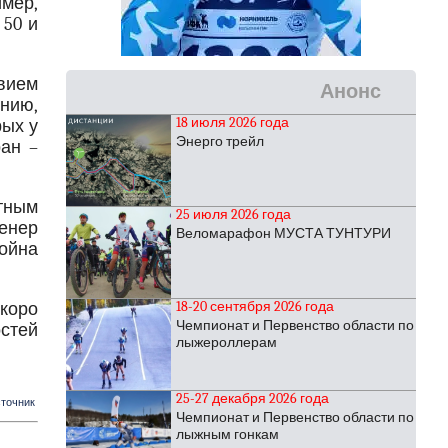
мер,
 50 и
вием
Анонс
нию,
18 июля 2026 года
рых у
Энерго трейл
ран –
тным
25 июля 2026 года
ренер
Веломарафон МУСТА ТУНТУРИ
тойна
18-20 сентября 2026 года
коро
Чемпионат и Первенство области по
остей
лыжероллерам
25-27 декабря 2026 года
точник
Чемпионат и Первенство области по
лыжным гонкам