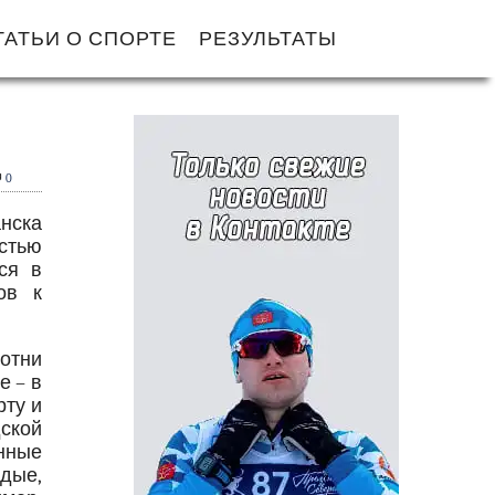
ТАТЬИ О СПОРТЕ
РЕЗУЛЬТАТЫ
0
нска
стью
ся в
ов к
отни
е – в
рту и
ской
нные
дые,