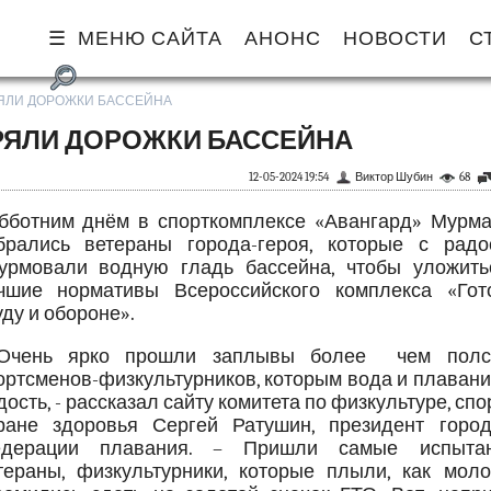
МЕНЮ САЙТА
АНОНС
НОВОСТИ
С
ЯЛИ ДОРОЖКИ БАССЕЙНА
РЯЛИ ДОРОЖКИ БАССЕЙНА
12-05-2024 19:54
Виктор Шубин
68
бботним днём в спорткомплексе «Авангард» Мурма
брались ветераны города-героя, которые с радо
урмовали водную гладь бассейна, чтобы уложить
чшие нормативы Всероссийского комплекса «Гот
уду и обороне».
Очень ярко прошли заплывы более чем полс
ортсменов-физкультурников, которым вода и плавани
дость, - рассказал сайту комитета по физкультуре, спо
ране здоровья Сергей Ратушин, президент город
дерации плавания. – Пришли самые испыта
тераны, физкультурники, которые плыли, как моло