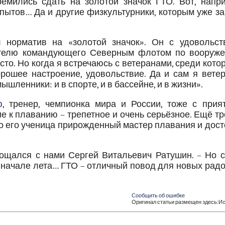
ремились сдать на золотой значок ГТО. Вот, напри
ытов… Да и другие физкультурники, которым уже за
норматив на «золотой значок». Он с удовольст
тителю командующего Северным флотом по вооруже
то. Но когда я встречаюсь с ветеранами, среди кото
орошее настроение, удовольствие. Да и сам я вете
шленники: и в спорте, и в бассейне, и в жизни».
ю
, тренер, чемпионка мира и России, тоже с прия
 к плаванию – трепетное и очень серьёзное. Ещё т
о его ученица прирожденный мастер плавания и дос
рощался с нами Сергей Витальевич Ратушин. – Но с
в начале лета… ГТО – отличный повод для новых рад
Сообщить об ошибке
Оригинал статьи размещен здесь:
Ис