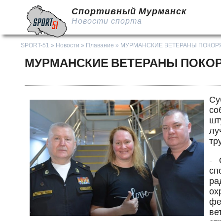
Спортивный Мурманск
Новости спорта
SPORT-51
»
Новости
»
Плавание
» МУРМАНСКИЕ ВЕТЕРАНЫ ПОКОР
МУРМАНСКИЕ ВЕТЕРАНЫ ПОКО
Су
со
шт
лу
тр
- 
сп
ра
ох
фе
ве