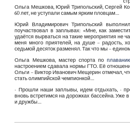
ст
Ольга Мешкова, Юрий Трипольский, Сергей Коп
60 лет, не уступали самым ярким пловцам…
Юрий Владимирович Трипольский выполнил 
поучаствовал в заплывах: «Мне, как замес
удаётся вырваться на такие мероприятия не час
меня много приятелей, на душе – радость, х
седьмой десяток разменял. Так что мы – единомы
Ольга Мешкова, мастер спорта по
плавани
настроением сдавала нормы ГТО. Её отношение
Ольги – Виктор Иванович Мещерин отмечал, чт
стать олимпийской чемпионкой…
- Прошли наши заплывы, идем отдыхать, - п
вновь встретимся на дорожках бассейна. Уже 
и дружбы…