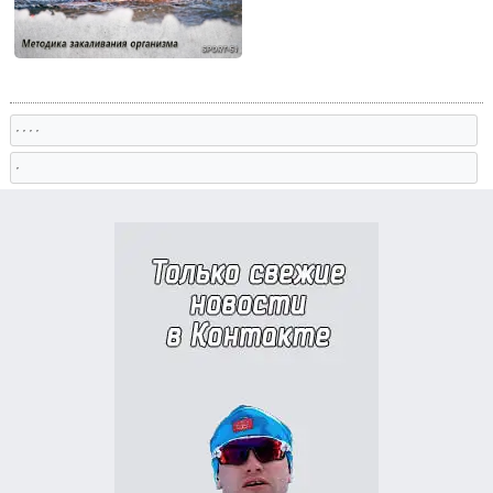
, , , ,
,