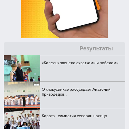
Результаты
«Капель» звенела схватками и победами
О киокусинкае рассуждает Анатолий
Криводедов…
Каратэ - симпатия северян налицо