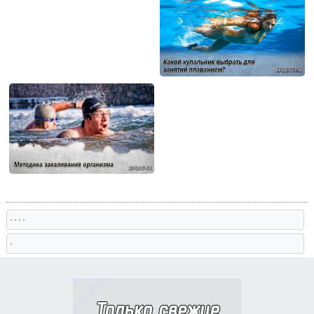
, , , ,
,